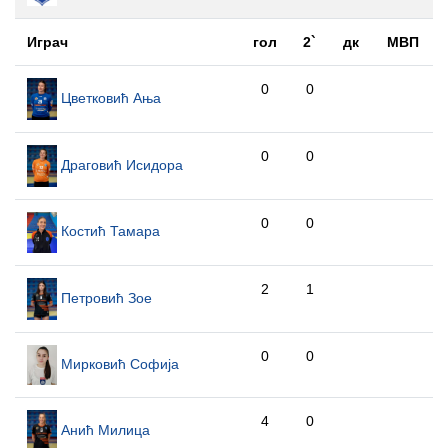
Играч
гол
2`
дк
МВП
0
0
Цветковић Ања
0
0
Драговић Исидора
0
0
Костић Тамара
2
1
Петровић Зое
0
0
Мирковић Софија
4
0
Анић Милица