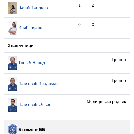
1
2
Васић Теодора
0
0
Илић Тијана
Званичници
Тренер
Тешић Ненад
Тренер
Павловић Владимир
Медицински радник
Павловић Огњен
Бекамент ББ