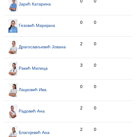
0
0
Јарић Катарина
0
0
Гезовић Маријана
2
0
Драгосављевић Јована
3
0
Ракић Милица
0
0
Лацковић Ива
2
0
Радовић Ана
2
0
Благојевић Ана