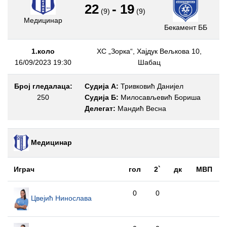
22
-
19
(9)
(9)
Медицинар
Бекамент ББ
1.коло
ХС „Зорка“, Хајдук Вељкова 10,
16/09/2023 19:30
Шабац
Број гледалаца:
Судија А:
Тривковић Данијел
250
Судија Б:
Милосављевић Бориша
Делегат:
Мандић Весна
Медицинар
Играч
гол
2`
дк
МВП
0
0
Цвејић Нинослава