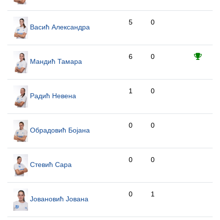
5
0
Васић Александра
6
0
Мандић Тамара
1
0
Радић Невена
0
0
Обрадовић Бојана
0
0
Стевић Сара
0
1
Јовановић Јована