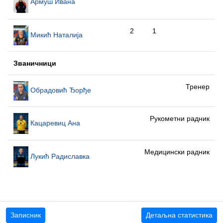
Армуш Ивана
2
1
Микић Наталија
Званичници
Тренер
Обрадовић Ђорђе
Рукометни радник
Кацаревиц Ана
Медицински радник
Лукић Радиславка
Записник
Детаљна статистика