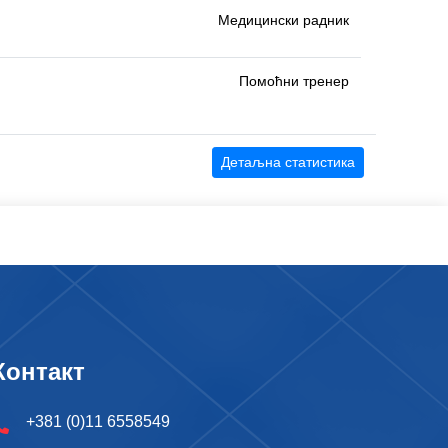
Медицински радник
Помоћни тренер
Детаљна статистика
Контакт
+381 (0)11 6558549