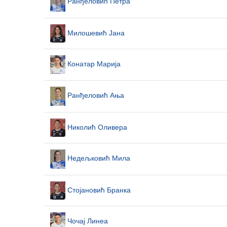
Ранђеловић Петра
Милошевић Јана
Конатар Марија
Ранђеловић Ања
Николић Оливера
Недељковић Мила
Стојановић Бранка
Чочај Линеа