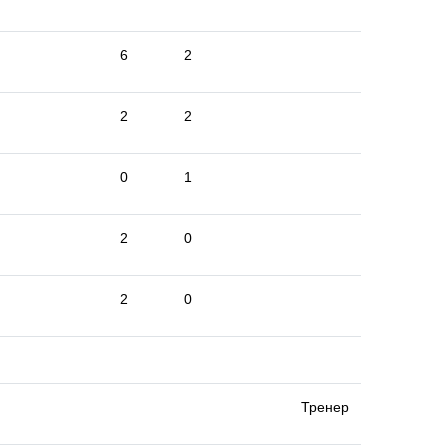
6
2
2
2
0
1
2
0
2
0
Тренер