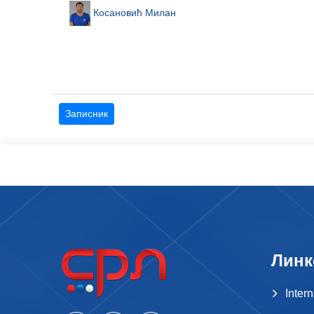
Косановић Милан
Записник
Линк
Inter