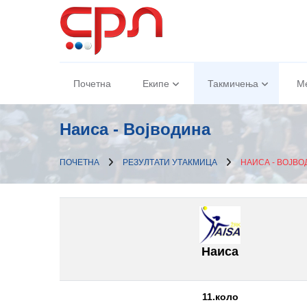
Почетна
Екипе
Такмичења
М
Наиса - Војводина
ПОЧЕТНА
РЕЗУЛТАТИ УТАКМИЦА
НАИСА - ВОЈВ
Наиса
11.коло