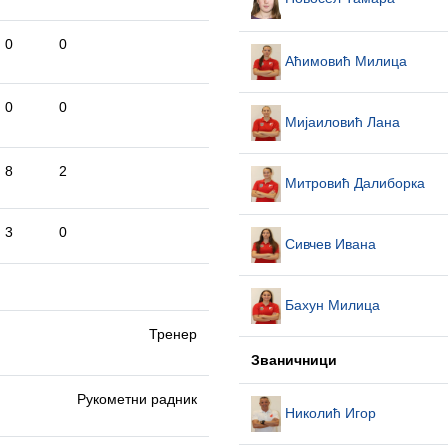
0
0
Аћимовић Милица
0
0
Мијаиловић Лана
8
2
Митровић Далиборка
3
0
Сивчев Ивана
Бахун Милица
Тренер
Званичници
Рукометни радник
Николић Игор