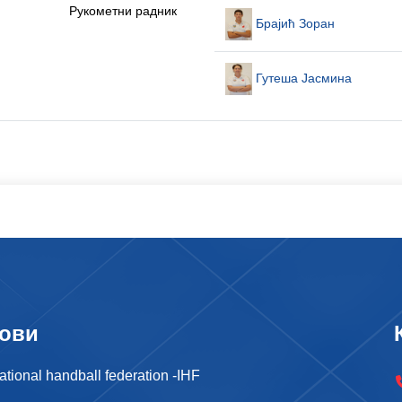
Рукометни радник
Брајић Зоран
Гутеша Јасмина
ови
national handball federation -IHF