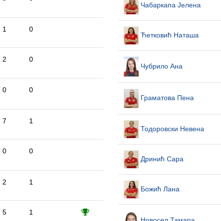
Чабаркапа Јелена
1
0
Ћетковић Наташа
2
0
Чубрило Ана
0
0
Граматова Пена
7
1
Тодоровски Невена
0
0
Дринић Сара
2
1
Божић Лана
5
1
Новосел Тамара