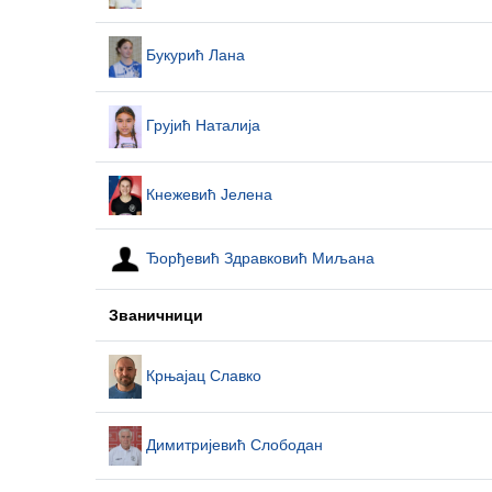
Букурић Лана
Грујић Наталија
Кнежевић Јелена
Ђорђевић Здравковић Миљана
Званичници
Крњајац Славко
Димитријевић Слободан