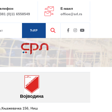
елефон
Е-маил
381 (0)11 6558549
office@srl.rs
кт
ЋИР
ЛАТ
Војводина
,Књажевачка 156, Ниш