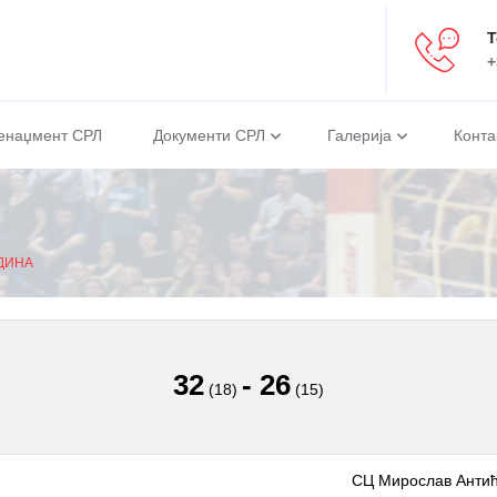
Т
+
енаџмент СРЛ
Документи СРЛ
Галерија
Конта
ОДИНА
32
-
26
(18)
(15)
СЦ Мирослав Антић