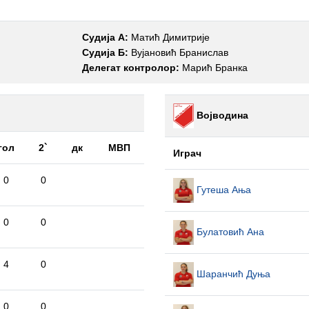
Судија А:
Матић Димитрије
Судија Б:
Вујановић Бранислав
Делегат контролор:
Марић Бранка
Војводина
гол
2`
дк
МВП
Играч
0
0
Гутеша Ања
0
0
Булатовић Ана
4
0
Шаранчић Дуња
0
0