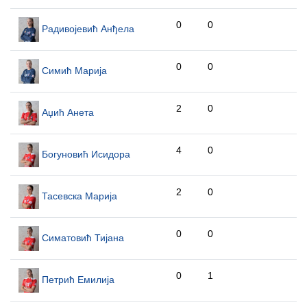
0
0
Радивојевић Анђела
0
0
Симић Марија
2
0
Аџић Анета
4
0
Богуновић Исидора
2
0
Тасевска Марија
0
0
Симатовић Тијана
0
1
Петрић Емилија