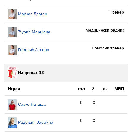
Тренер
Марков Драган
Медицински радник
Ђурић Маријана
Помоћни тренер
Гојковић Јелена
Напредак-12
Играч
гол
2`
дк
МВП
0
0
Савко Наташа
0
0
Радоњић Јасмина