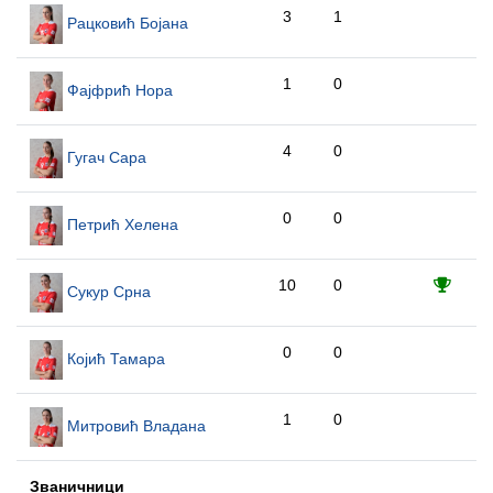
3
1
Рацковић Бојана
1
0
Фајфрић Нора
4
0
Гугач Сара
0
0
Петрић Хелена
10
0
Сукур Срна
0
0
Којић Тамара
1
0
Митровић Владана
Званичници