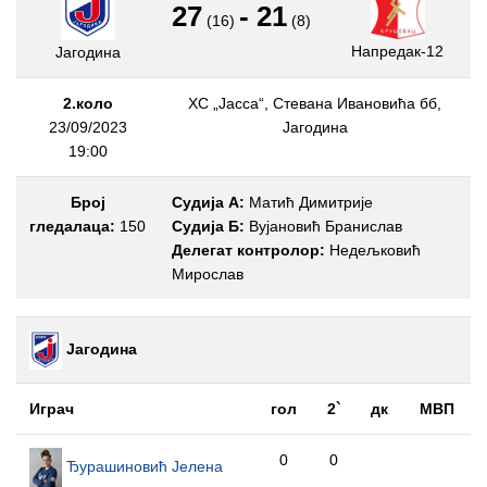
27
-
21
(16)
(8)
Напредак-12
Јагодина
2.коло
ХС „Јасса“, Стевана Ивановића бб,
23/09/2023
Јагодина
19:00
Број
Судија А:
Матић Димитрије
гледалаца:
150
Судија Б:
Вујановић Бранислав
Делегат контролор:
Недељковић
Мирослав
Јагодина
Играч
гол
2`
дк
МВП
0
0
Ђурашиновић Јелена