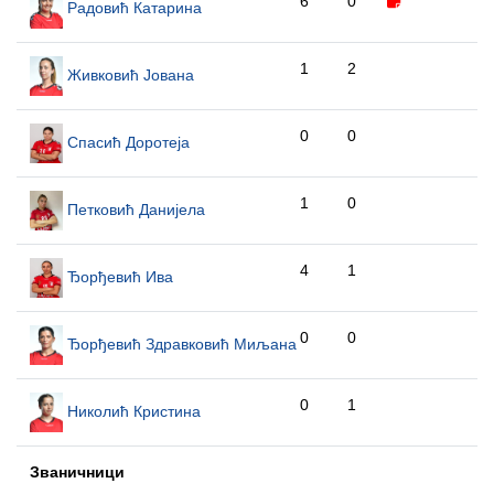
6
0
Радовић Катарина
1
2
Живковић Јована
0
0
Спасић Доротеја
1
0
Петковић Данијела
4
1
Ђорђевић Ива
0
0
Ђорђевић Здравковић Миљана
0
1
Николић Кристина
Званичници