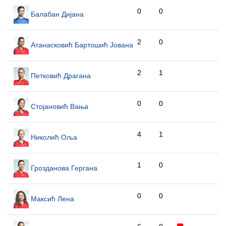
0
0
Балабан Дијана
2
0
Атанасковић Бартошић Јована
2
1
Петковић Драгана
0
0
Стојановић Вања
4
1
Николић Оља
1
0
Грозданова Гергана
0
0
Максић Лена