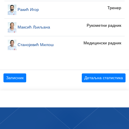
Тренер
Ракић Игор
Рукометни радник
Максић Љиљана
Медицински радник
Станојевић Милош
Записник
Детаљна статистика