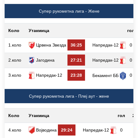
Супер рукометна лига - Жене
Коло
Утакмица
гол
1.коло
Црвена Звезда
36:25
Напредак-12
0
2.коло
Јагодина
27:21
Напредак-12
0
3.коло
Напредак-12
23:28
0
Бекамент ББ
Супер рукометна лига - Плеј аут - жене
Коло
Утакмица
гол
2`
4.коло
Војводина
29:24
Напредак-12
0
0