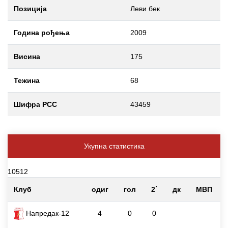
Позиција
Леви бек
Година рођења
2009
Висина
175
Тежина
68
Шифра РСС
43459
Укупна статистика
10512
Клуб
одиг
гол
2`
дк
МВП
Напредак-12
4
0
0