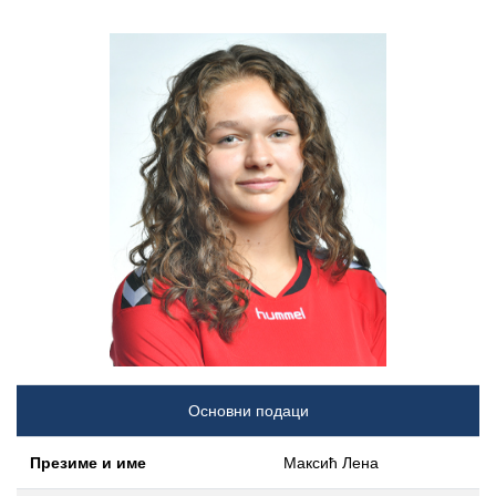
Основни подаци
Презиме и име
Максић Лена