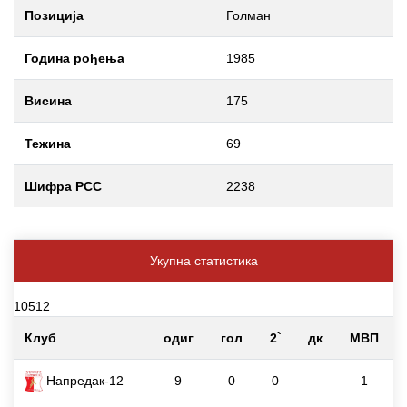
Позиција
Голман
Година рођења
1985
Висина
175
Тежина
69
Шифра РСС
2238
Укупна статистика
10512
Клуб
одиг
гол
2`
дк
МВП
Напредак-12
9
0
0
1