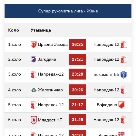
Супер рукометна лига - Жене
Коло
Утакмица
г
1.коло
Црвена Звезда
36:25
Напредак-12
2.коло
Јагодина
27:21
Напредак-12
3.коло
Напредак-12
23:28
Бекамент ББ
4.коло
Железничар
30:26
Напредак-12
5.коло
Напредак-12
21:17
Војводина
6.коло
31:29
Напредак-12
Младост НП
7.коло
Напредак-12
24:24
Раднички