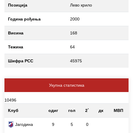
Позиција
Лево крило
Година рођења
2000
Висина
168
Тежина
64
Шифра РСС
45975
Укупна статистика
10496
Клуб
одиг
гол
2`
дк
МВП
Јагодина
9
5
0