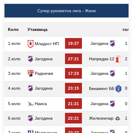
Супер рукометна лига - Жене
Коло
Утакмица
гол
1.коло
19:27
Јагодина
1
Младост НП
2.коло
Јагодина
27:21
Напредак-12
2
3.коло
Раднички
17:23
Јагодина
1
4.коло
Јагодина
23:15
0
Бекамент ББ
5.коло
Наиса
21:21
Јагодина
0
6.коло
Јагодина
22:21
Железничар
1
7.коло
Медицинар
22:27
Јагодина
0