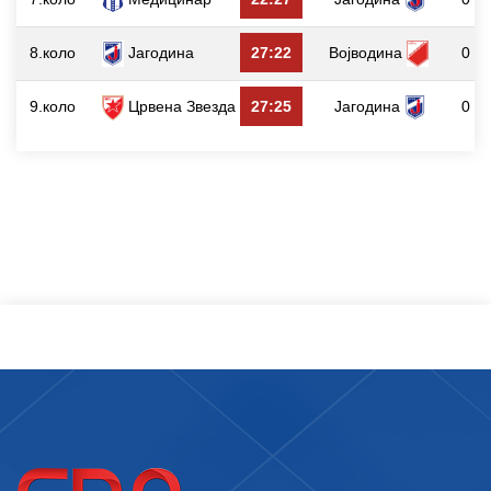
8.коло
Јагодина
27:22
Војводина
0
9.коло
Црвена Звезда
27:25
Јагодина
0