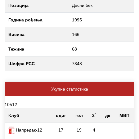
Позиција
Десни бек
Година рођења
1995
Висина
166
Тежина
68
Шифра РСС
7348
Укупна статистика
10512
Клуб
одиг
гол
2`
дк
МВП
Напредак-12
17
19
4