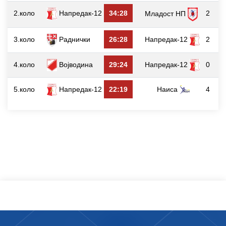
2.коло
Напредак-12
34:28
2
Младост НП
3.коло
Раднички
26:28
Напредак-12
2
4.коло
Војводина
29:24
Напредак-12
0
5.коло
Напредак-12
22:19
Наиса
4