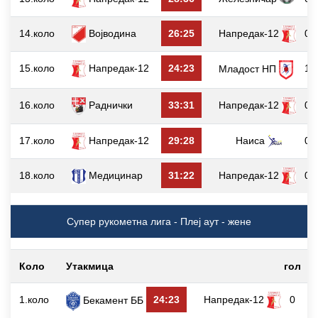
14.коло
Војводина
26:25
Напредак-12
0
15.коло
Напредак-12
24:23
1
Младост НП
16.коло
Раднички
33:31
Напредак-12
0
17.коло
Напредак-12
29:28
Наиса
0
18.коло
Медицинар
31:22
Напредак-12
0
Супер рукометна лига - Плеј аут - жене
Коло
Утакмица
гол
1.коло
24:23
Напредак-12
0
Бекамент ББ