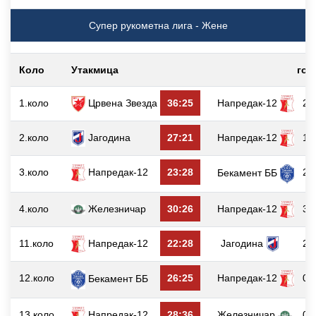
Супер рукометна лига - Жене
Коло
Утакмица
гол
1.коло
Црвена Звезда
36:25
Напредак-12
2
2.коло
Јагодина
27:21
Напредак-12
1
3.коло
Напредак-12
23:28
2
Бекамент ББ
4.коло
Железничар
30:26
Напредак-12
3
11.коло
Напредак-12
22:28
Јагодина
2
12.коло
26:25
Напредак-12
0
Бекамент ББ
13.коло
Напредак-12
28:36
Железничар
0