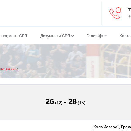
Т
+
енаџмент СРЛ
Документи СРЛ
Галерија
Конта
ПРЕДАК-12
26
-
28
(12)
(15)
„Хала Језеро“, Град