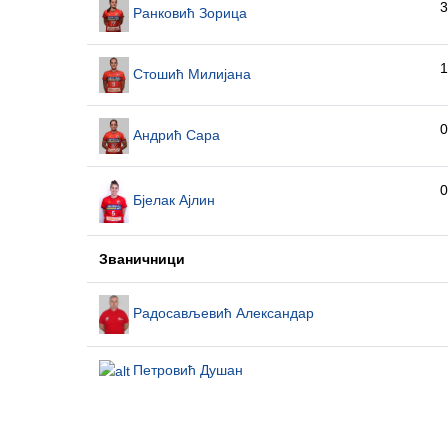
3
Ранковић Зорица
1
Стошић Милијана
0
Андрић Сара
0
Бјелак Ајлин
Званичници
Радосављевић Александар
Петровић Душан