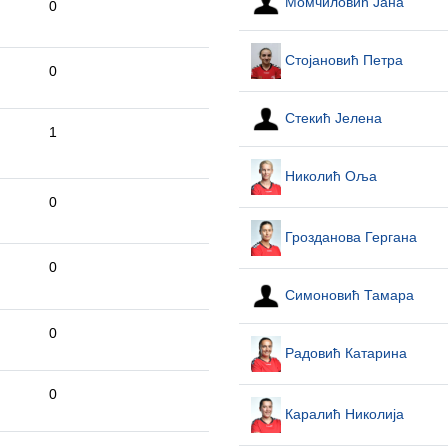
Момчиловић Јана
0
Стојановић Петра
0
Стекић Јелена
1
Николић Оља
0
Грозданова Гергана
0
Симоновић Тамара
0
Радовић Катарина
0
Каралић Николија