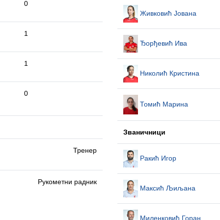
0
Живковић Јована
1
Ђорђевић Ива
1
Николић Кристина
0
Томић Марина
Званичници
Тренер
Ракић Игор
Рукометни радник
Максић Љиљана
Миленковић Горан