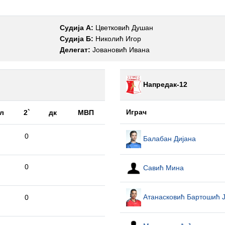
Судија А:
Цветковић Душан
Судија Б:
Николић Игор
Делегат:
Јовановић Ивана
Напредак-12
Играч
л
2`
дк
МВП
0
Балабан Дијана
0
Савић Мина
Атанасковић Бартошић 
0