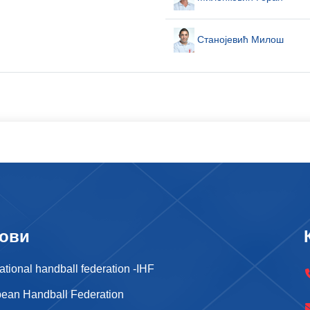
Станојевић Милош
ови
national handball federation -IHF
ean Handball Federation