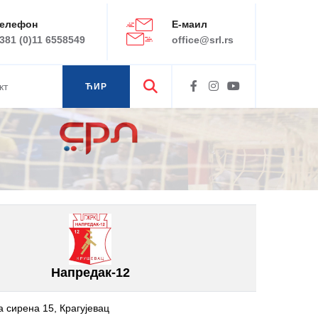
елефон
Е-маил
381 (0)11 6558549
office@srl.rs
кт
ЋИР
ЛАТ
Напредак-12
а сирена 15, Крагујевац