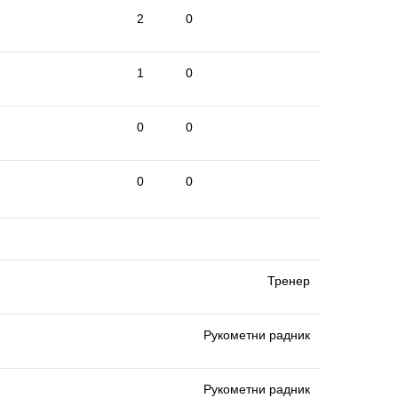
2
0
1
0
0
0
0
0
Тренер
Рукометни радник
Рукометни радник