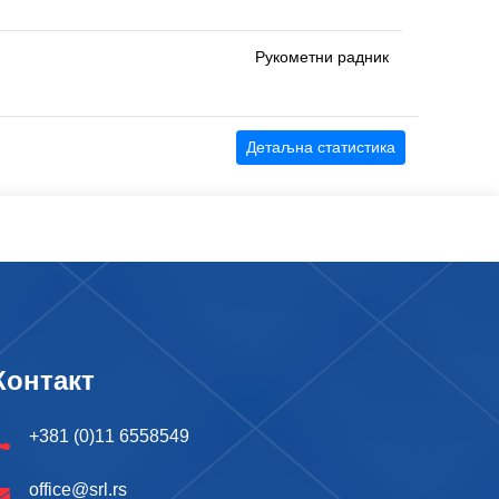
Рукометни радник
Детаљна статистика
Контакт
+381 (0)11 6558549
office@srl.rs