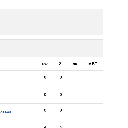
гол
2`
дк
МВП
0
0
0
0
0
0
Јована
6
2