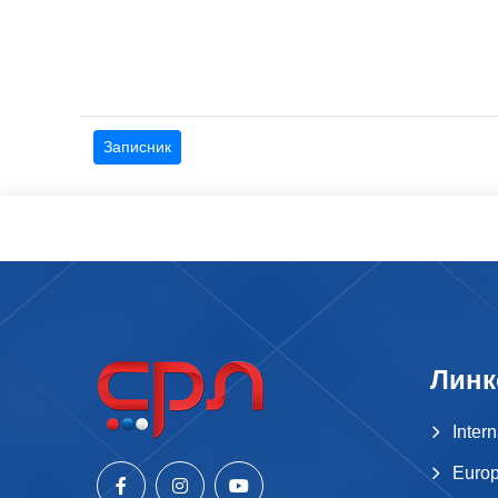
Записник
Линк
Inter
Europ