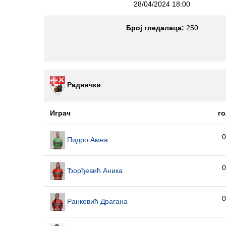
28/04/2024 18:00
Број гледалаца:
250
Раднички
Играч
го
0
Пидро Амна
0
Ђорђевић Аника
0
Ранковић Драгана