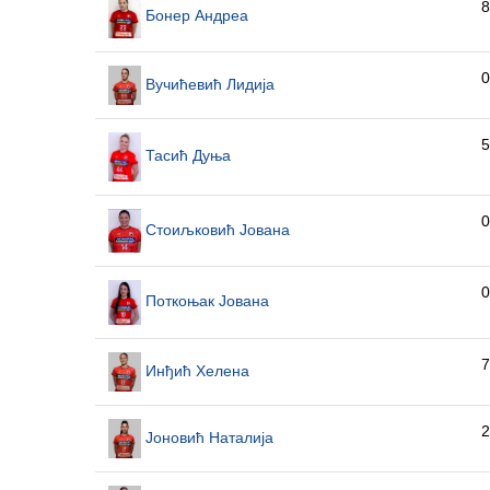
8
Бонер Андреа
0
Вучићевић Лидија
5
Тасић Дуња
0
Стоиљковић Јована
0
Поткоњак Јована
7
Инђић Хелена
2
Јоновић Наталија