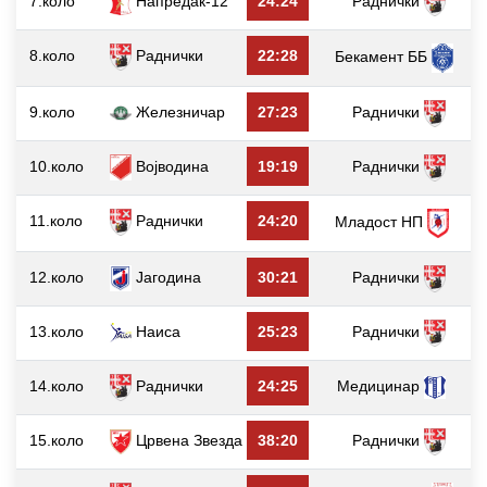
7.коло
Напредак-12
24:24
Раднички
8.коло
Раднички
22:28
Бекамент ББ
9.коло
Железничар
27:23
Раднички
10.коло
Војводина
19:19
Раднички
11.коло
Раднички
24:20
Младост НП
12.коло
Јагодина
30:21
Раднички
13.коло
Наиса
25:23
Раднички
14.коло
Раднички
24:25
Медицинар
15.коло
Црвена Звезда
38:20
Раднички