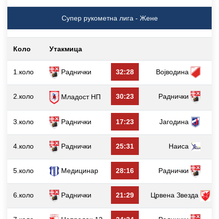
Супер рукометна лига - Жене
Коло
Утакмица
г
1.коло
Раднички
32:28
Војводина
2.коло
30:23
Раднички
Младост НП
3.коло
Раднички
17:23
Јагодина
4.коло
Раднички
25:31
Наиса
5.коло
Медицинар
28:16
Раднички
6.коло
Раднички
21:29
Црвена Звезда