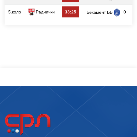
5.коло
Раднички
33:25
0
Бекамент ББ