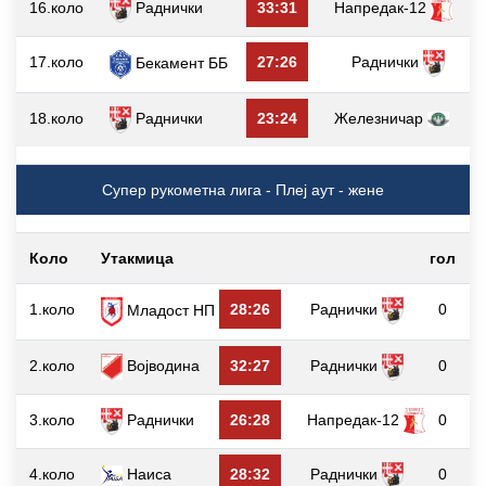
16.коло
Раднички
33:31
Напредак-12
17.коло
27:26
Раднички
Бекамент ББ
18.коло
Раднички
23:24
Железничар
Супер рукометна лига - Плеј аут - жене
Коло
Утакмица
гол
1.коло
28:26
Раднички
0
Младост НП
2.коло
Војводина
32:27
Раднички
0
3.коло
Раднички
26:28
Напредак-12
0
4.коло
Наиса
28:32
Раднички
0