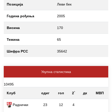
Позиција
Леви бек
Година рођења
2005
Висина
170
Тежина
65
Шифра РСС
35642
Укупна статистика
10495
Клуб
одиг
гол
2`
дк
МВП
Раднички
23
12
4