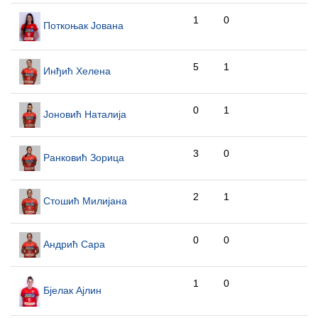
1
0
Поткоњак Јована
5
1
Инђић Хелена
0
1
Јоновић Наталија
3
0
Ранковић Зорица
2
1
Стошић Милијана
0
0
Андрић Сара
1
0
Бјелак Ајлин