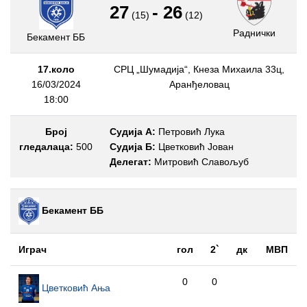
27
-
26
(15)
(12)
Раднички
Бекамент ББ
17.коло
СРЦ „Шумадија“, Кнеза Михаила 33ц,
16/03/2024
Аранђеловац
18:00
Број
Судија А:
Петровић Лука
гледалаца:
500
Судија Б:
Цветковић Јован
Делегат:
Митровић Славољуб
Бекамент ББ
Играч
гол
2`
дк
МВП
0
0
Цветковић Ања