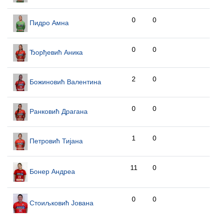
0
0
Пидро Амна
0
0
Ђорђевић Аника
2
0
Божиновић Валентина
0
0
Ранковић Драгана
1
0
Петровић Тијана
11
0
Бонер Андреа
0
0
Стоиљковић Јована