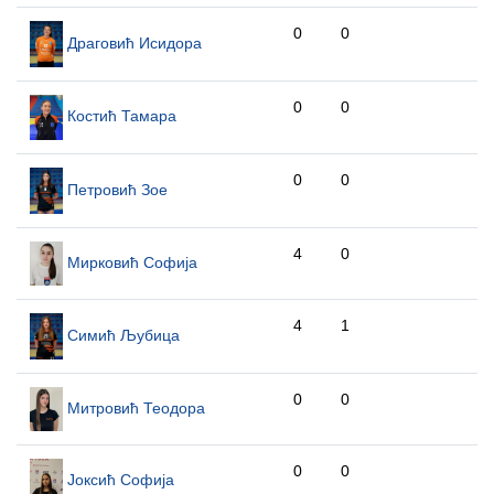
0
0
Драговић Исидора
0
0
Костић Тамара
0
0
Петровић Зое
4
0
Мирковић Софија
4
1
Симић Љубица
0
0
Митровић Теодора
0
0
Јоксић Софија