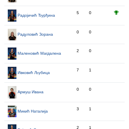
5
0
Радојичић Ђурђина
0
0
Радуловић Зорана
2
0
Маленовић Магдалена
7
1
Ивковић Љубица
0
0
Армуш Ивана
3
1
Микић Наталија
2
1