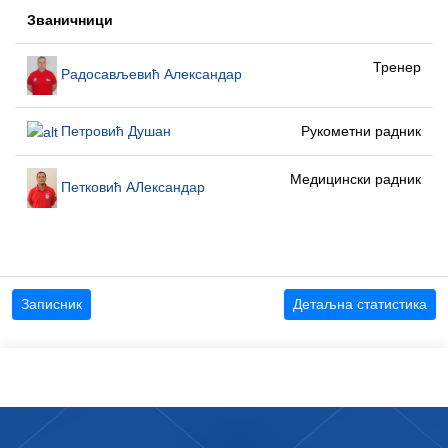
Званичници
Тренер
Радосављевић Александар
Петровић Душан
Рукометни радник
Медицински радник
Петковић АЛександар
Записник
Детаљна статистика