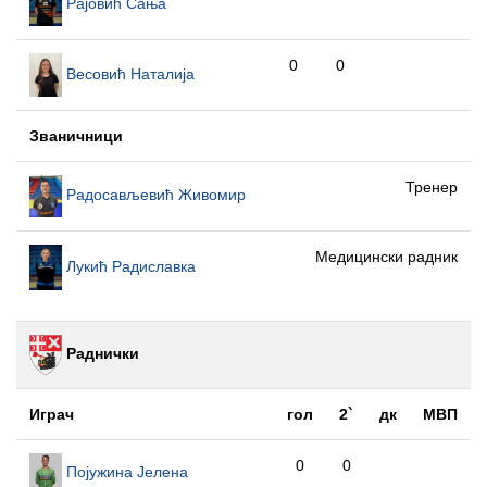
Рајовић Сања
0
0
Весовић Наталија
Званичници
Тренер
Радосављевић Живомир
Медицински радник
Лукић Радиславка
Раднички
Играч
гол
2`
дк
МВП
0
0
Појужина Јелена