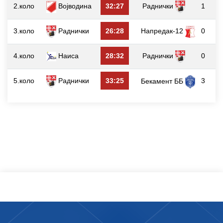
2.коло
Војводина
32:27
Раднички
1
3.коло
Раднички
26:28
Напредак-12
0
4.коло
Наиса
28:32
Раднички
0
5.коло
Раднички
33:25
3
Бекамент ББ