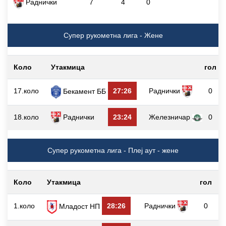
Раднички
7
4
0
Супер рукометна лига - Жене
Коло
Утакмица
гол
17.коло
27:26
Раднички
0
Бекамент ББ
18.коло
Раднички
23:24
Железничар
0
Супер рукометна лига - Плеј аут - жене
Коло
Утакмица
гол
1.коло
28:26
Раднички
0
Младост НП