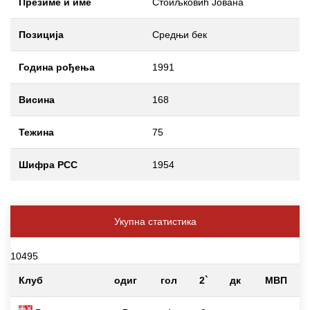
Презиме и име
Стоиљковић Јована
Позиција
Средњи бек
Година рођења
1991
Висина
168
Тежина
75
Шифра РСС
1954
Укупна статистика
10495
Клуб
одиг
гол
2`
дк
МВП