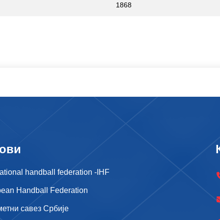
1868
ови
national handball federation -IHF
ean Handball Federation
метни савез Србије