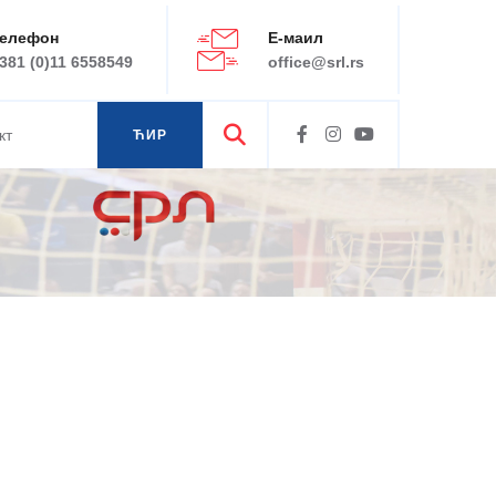
елефон
Е-маил
381 (0)11 6558549
office@srl.rs
кт
ЋИР
ЛАТ