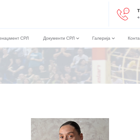
Т
+
енаџмент СРЛ
Документи СРЛ
Галерија
Конта