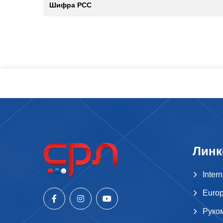
Шифра РСС
Линк
Inter
Europ
Руко