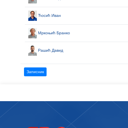
Ћосић Иван
Мркоњић Бранко
Рашић Давид
Записник