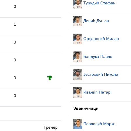
Турудић Стефан
0
Денић Душан
1
Стојановић Милан
0
Бандука Павле
0
Јестровић Никола
0
Иванић Петар
0
Званичници
Павловић Марко
Тренер