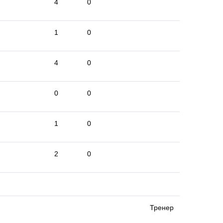
4
0
1
0
4
0
0
0
1
0
2
0
Тренер