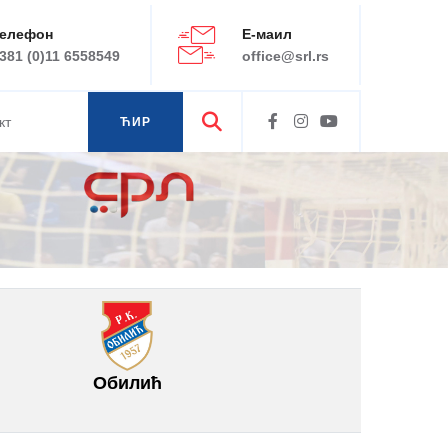
елефон
Е-маил
381 (0)11 6558549
office@srl.rs
кт
ЋИР
ЛАТ
Обилић