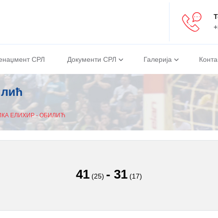
Т
+
енаџмент СРЛ
Документи СРЛ
Галерија
Конта
илић
КА ЕЛИXИР - ОБИЛИЋ
41
-
31
(25)
(17)