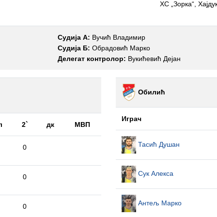
ХС „Зорка“, Хајд
Судија А:
Вучић Владимир
Судија Б:
Обрадовић Марко
Делегат контролор:
Вукићевић Дејан
Обилић
Играч
л
2`
дк
МВП
Тасић Душан
0
Сук Алекса
0
Антељ Марко
0