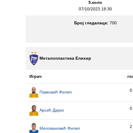
5.коло
07/10/2023 18:30
Број гледалаца:
700
Металопластика Елиxир
Играч
го
0
Павковић Филип
0
Арсић Дарко
2
Миловановић Филип