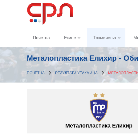
Почетна
Екипе
Такмичења
М
Металопластика Елиxир - Об
ПОЧЕТНА
РЕЗУЛТАТИ УТАКМИЦА
МЕТАЛОПЛАСТИ
Металопластика Елиxир