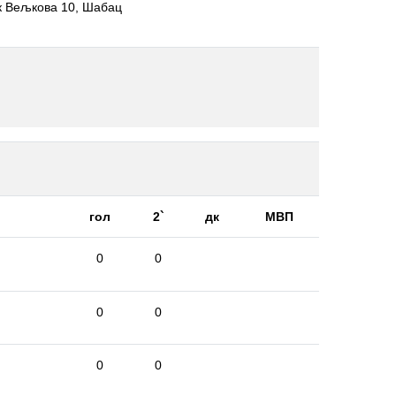
ук Вељкова 10, Шабац
гол
2`
дк
МВП
0
0
0
0
0
0