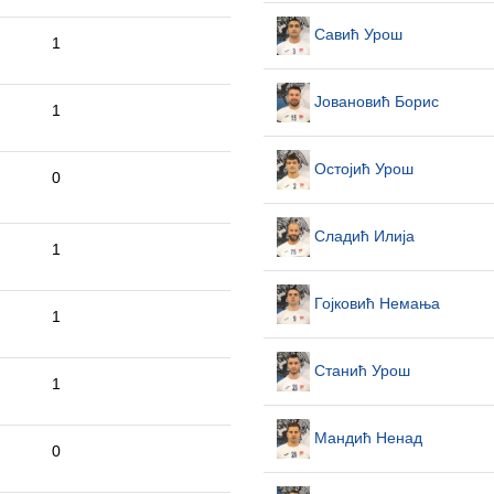
Савић Урош
1
Јовановић Борис
1
Остојић Урош
0
Сладић Илија
1
Гојковић Немања
1
Станић Урош
1
Мандић Ненад
0