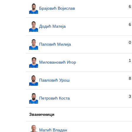
6
Брајовић Војислав
6
Додић Матеја
0
Паповић Милија
1
Миловановић Игор
8
Павловић Урош
3
Петровић Коста
Званичници
Матић Владан