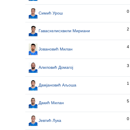
0
Симић Урош
2
Гавасхелисхвили Мириани
4
Јовановић Милан
3
Алиловић Домагој
1
Дамјановић Аљоша
5
Дакић Милан
0
Јевтић Лука