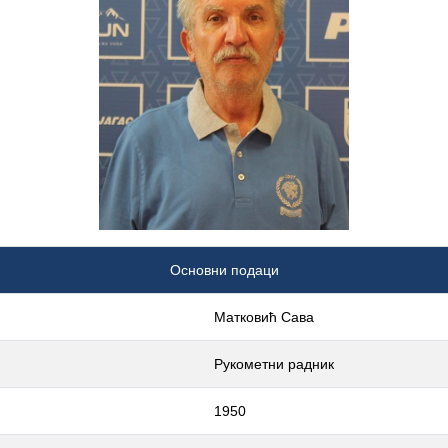
Основни подаци
Матковић Сава
Рукометни радник
1950