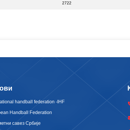
2722
ови
national handball federation -IHF
ean Handball Federation
метни савез Србије