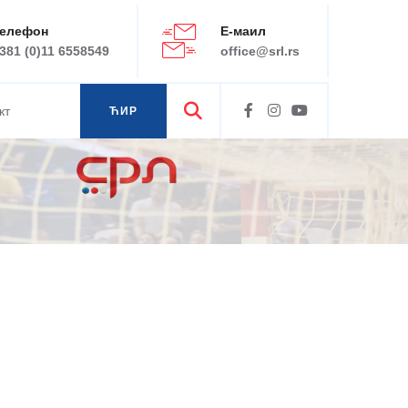
елефон
Е-маил
381 (0)11 6558549
office@srl.rs
кт
ЋИР
ЛАТ