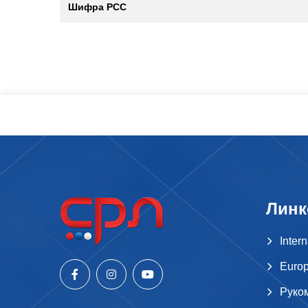
Шифра РСС
Линк
Inter
Europ
Руко