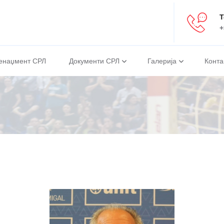
Т
+
енаџмент СРЛ
Документи СРЛ
Галерија
Конта