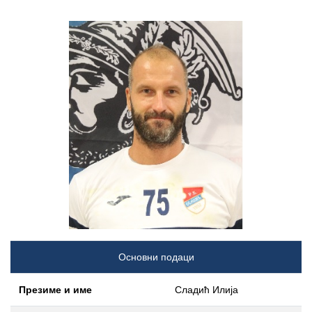
Основни подаци
Презиме и име
Сладић Илија