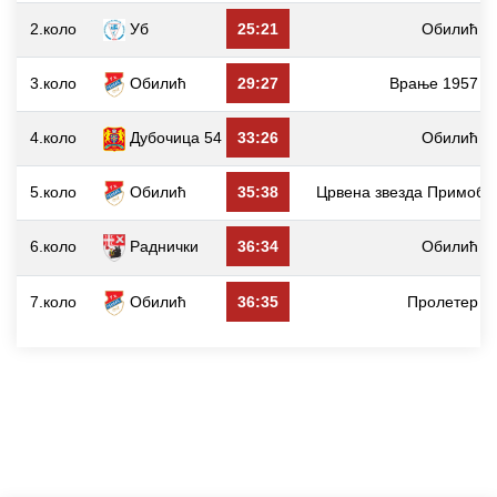
2.коло
Уб
25:21
Обилић
3.коло
Обилић
29:27
Врање 1957
4.коло
Дубочица 54
33:26
Обилић
5.коло
Обилић
35:38
Црвена звезда Примобе
6.коло
Раднички
36:34
Обилић
7.коло
Обилић
36:35
Пролетер