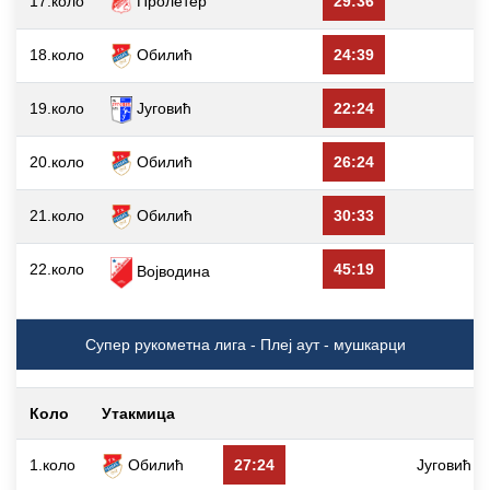
17.коло
Пролетер
29:36
18.коло
Обилић
24:39
Д
19.коло
Југовић
22:24
20.коло
Обилић
26:24
21.коло
Обилић
30:33
22.коло
45:19
Војводина
Супер рукометна лига - Плеј аут - мушкарци
Коло
Утакмица
1.коло
Обилић
27:24
Југовић