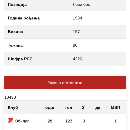
Позиција
Леви бек
Година рођења
1984
Висина
197
Тежина
96
Шифра РСС
4226
Укупна статистика
10493
Клуб
одиг
гол
2`
дк
МВП
Обилић
28
123
3
1