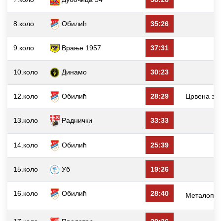
8.коло
Обилић
35:26
9.коло
Врање 1957
37:31
10.коло
Динамо
30:23
12.коло
Обилић
28:29
Црвена зв
13.коло
Раднички
33:33
14.коло
Обилић
25:39
15.коло
Уб
19:26
16.коло
Обилић
28:40
Металопла