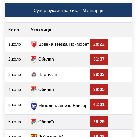
Супер рукометна лига - Мушкарци
Коло
Утакмица
1.коло
Црвена звезда Примобет
28:22
2.коло
Обилић
31:37
3.коло
Партизан
39:33
4.коло
Обилић
38:35
5.коло
41:31
Металопластика Елиxир
6.коло
Обилић
29:29
7.коло
Дубочица 54
38:28