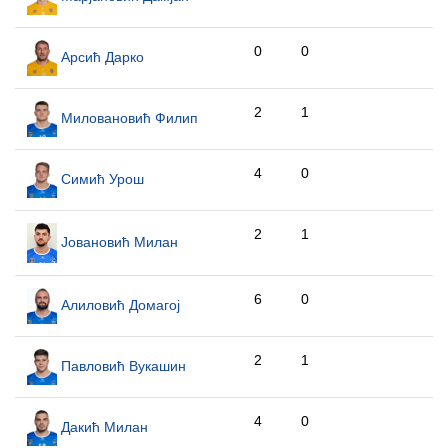
0
0
Арсић Дарко
2
1
Миловановић Филип
4
0
Симић Урош
2
1
Јовановић Милан
6
0
Алиловић Домагој
2
1
Павловић Вукашин
4
0
Дакић Милан