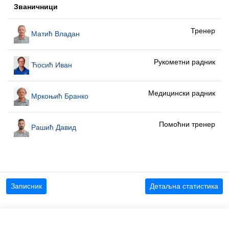
Званичници
Тренер
Матић Владан
Рукометни радник
Ћосић Иван
Медицински радник
Мркоњић Бранко
Помоћни тренер
Рашић Давид
Записник
Детаљна статистика