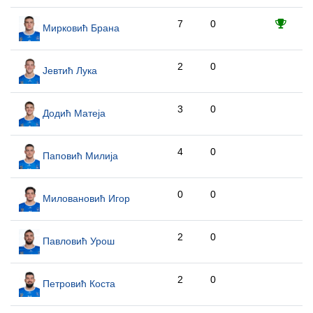
7
0
Мирковић Брана
2
0
Јевтић Лука
3
0
Додић Матеја
4
0
Паповић Милија
0
0
Миловановић Игор
2
0
Павловић Урош
2
0
Петровић Коста