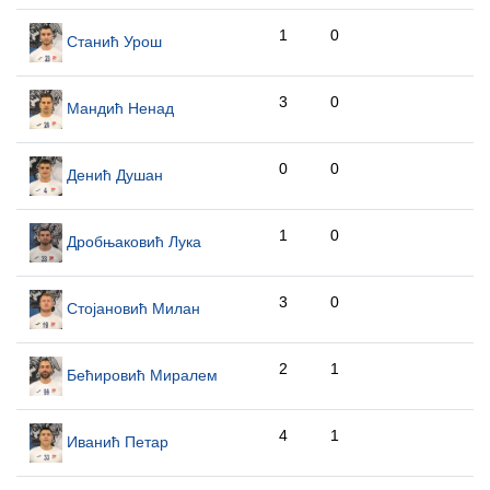
1
0
Станић Урош
3
0
Мандић Ненад
0
0
Денић Душан
1
0
Дробњаковић Лука
3
0
Стојановић Милан
2
1
Бећировић Миралем
4
1
Иванић Петар