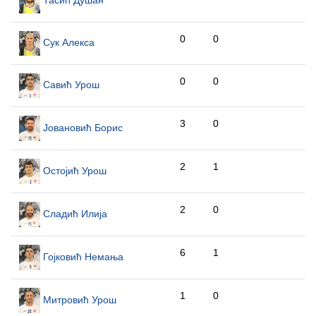
0
0
Сук Алекса
0
0
Савић Урош
3
0
Јовановић Борис
2
1
Остојић Урош
2
0
Сладић Илија
6
1
Гојковић Немања
1
0
Митровић Урош