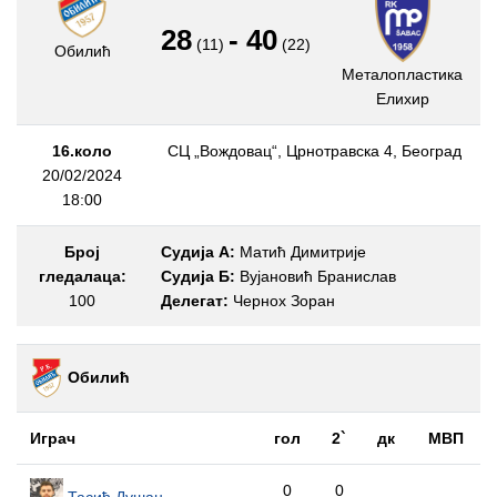
28
-
40
(11)
(22)
Обилић
Металопластика
Елиxир
16.коло
СЦ „Вождовац“, Црнотравска 4, Београд
20/02/2024
18:00
Број
Судија А:
Матић Димитрије
гледалаца:
Судија Б:
Вујановић Бранислав
100
Делегат:
Чернох Зоран
Обилић
Играч
гол
2`
дк
МВП
0
0
Тасић Душан