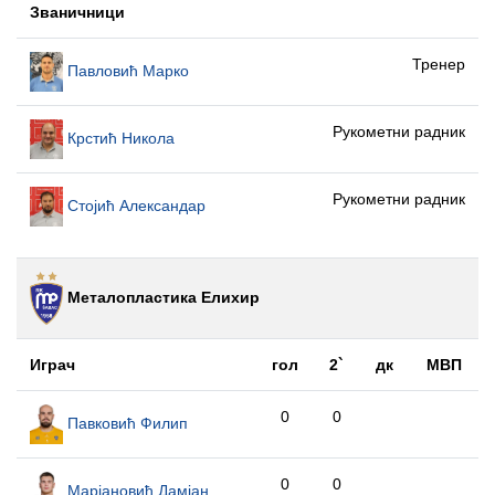
Званичници
Тренер
Павловић Марко
Рукометни радник
Крстић Никола
Рукометни радник
Стојић Александар
Металопластика Елиxир
Играч
гол
2`
дк
МВП
0
0
Павковић Филип
0
0
Марјановић Дамјан