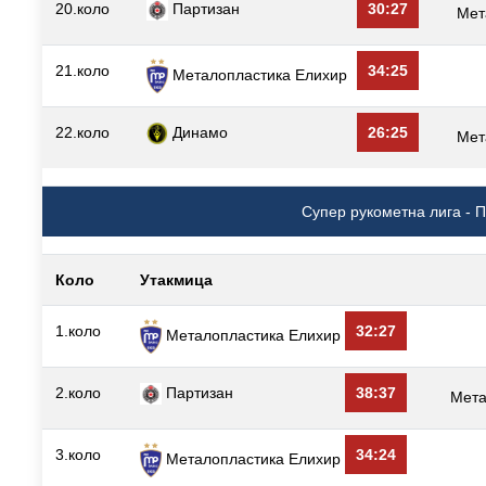
20.коло
Партизан
30:27
Мет
21.коло
34:25
Металопластика Елиxир
22.коло
Динамо
26:25
Мет
Супер рукометна лига - 
Коло
Утакмица
1.коло
32:27
Металопластика Елиxир
2.коло
Партизан
38:37
Мета
3.коло
34:24
Металопластика Елиxир