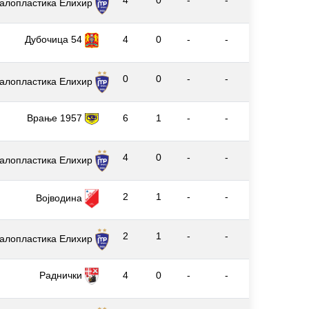
4
0
-
-
алопластика Елиxир
Дубочица 54
4
0
-
-
0
0
-
-
алопластика Елиxир
Врање 1957
6
1
-
-
4
0
-
-
алопластика Елиxир
2
1
-
-
Војводина
2
1
-
-
алопластика Елиxир
Раднички
4
0
-
-