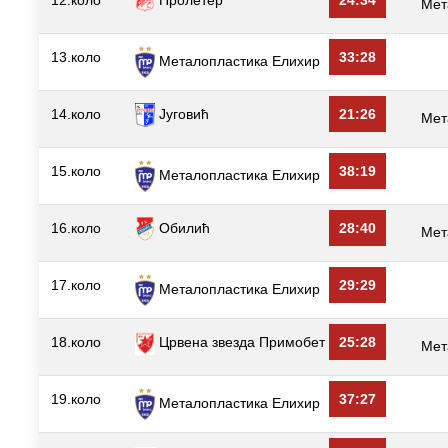
12.коло
Пролетер
24:34
Мет
13.коло
33:28
Металопластика Елиxир
14.коло
Југовић
21:26
Мет
15.коло
38:19
Металопластика Елиxир
16.коло
Обилић
28:40
Мет
17.коло
29:29
Металопластика Елиxир
18.коло
Црвена звезда Примобет
25:28
Мет
19.коло
37:27
Металопластика Елиxир