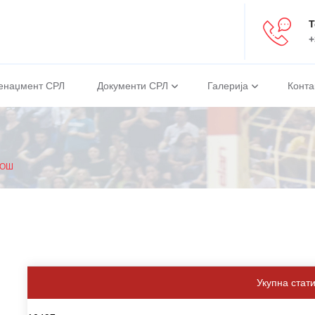
Т
+
енаџмент СРЛ
Документи СРЛ
Галерија
Конта
РОШ
Укупна стат