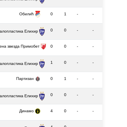
Обилић
0
1
-
-
0
0
-
-
алопластика Елиxир
ена звезда Примобет
0
0
-
-
1
0
-
-
алопластика Елиxир
Партизан
0
1
-
-
0
0
-
-
алопластика Елиxир
Динамо
4
0
-
-