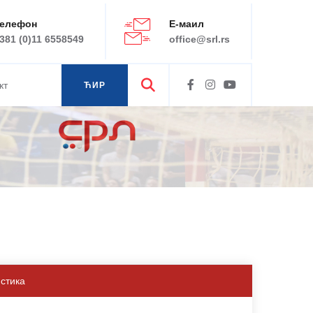
елефон
Е-маил
381 (0)11 6558549
office@srl.rs
кт
ЋИР
ЛАТ
истика