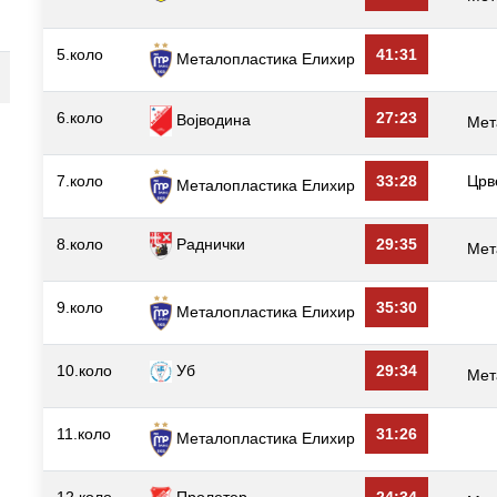
5.коло
41:31
Металопластика Елиxир
6.коло
27:23
Војводина
Мет
7.коло
33:28
Црв
Металопластика Елиxир
8.коло
Раднички
29:35
Мет
9.коло
35:30
Металопластика Елиxир
10.коло
Уб
29:34
Мет
11.коло
31:26
Металопластика Елиxир