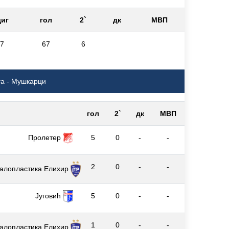
иг
гол
2`
дк
МВП
7
67
6
га - Мушкарци
гол
2`
дк
МВП
Пролетер
5
0
-
-
2
0
-
-
алопластика Елиxир
Југовић
5
0
-
-
1
0
-
-
алопластика Елиxир