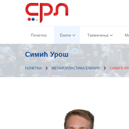
Почетна
Екипе
Такмичења
М
Симић Урош
ПОЧЕТНА
МЕТАЛОПЛАСТИКА ЕЛИXИР
СИМИЋ У