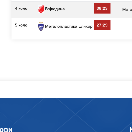
4.коло
38:23
Војводина
Мета
5.коло
27:29
Металопластика Елиxир
ови