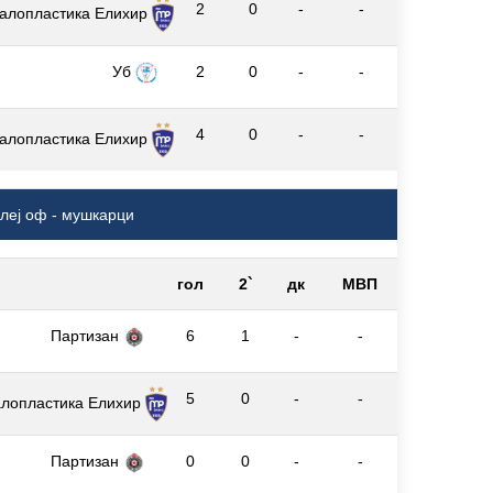
2
0
-
-
алопластика Елиxир
Уб
2
0
-
-
4
0
-
-
алопластика Елиxир
Плеј оф - мушкарци
гол
2`
дк
МВП
Партизан
6
1
-
-
5
0
-
-
лопластика Елиxир
Партизан
0
0
-
-