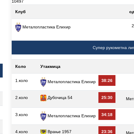
10497
Клуб
од
2
Металопластика Елиxир
Супер рукометна ли
Коло
Утакмица
1.коло
38:26
Металопластика Елиxир
2.коло
Дубочица 54
25:30
Мет
3.коло
34:18
Металопластика Елиxир
4.коло
Врање 1957
23:36
Мет