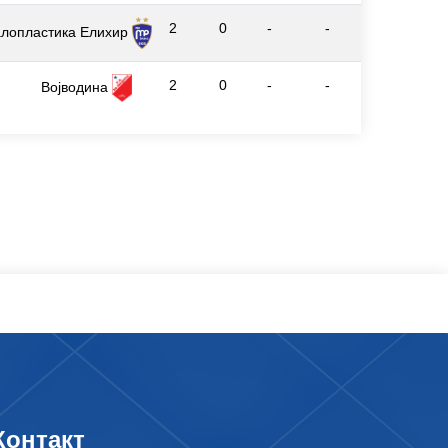
2
0
-
-
лопластика Елиxир
2
0
-
-
Војводина
Контакт