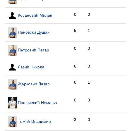
0
0
Косановић Милан
5
1
Пановски Душан
0
0
Петровић Петар
6
0
Лазић Никола
0
1
Жарковић Лазар
0
0
Прашчевић Немања
3
0
Томић Владимир