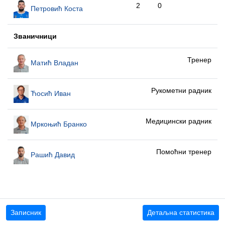
2
0
Петровић Коста
Званичници
Тренер
Матић Владан
Рукометни радник
Ћосић Иван
Медицински радник
Мркоњић Бранко
Помоћни тренер
Рашић Давид
Записник
Детаљна статистика