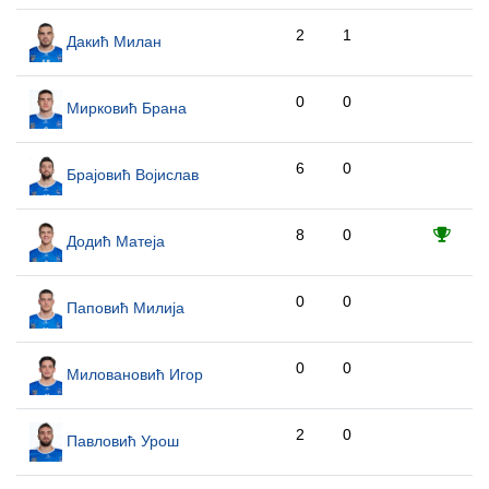
2
1
Дакић Милан
0
0
Мирковић Брана
6
0
Брајовић Војислав
8
0
Додић Матеја
0
0
Паповић Милија
0
0
Миловановић Игор
2
0
Павловић Урош