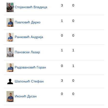
3
0
Стојановић Владица
1
0
Павловић Дарко
0
0
Ранковић Андрија
1
1
Пановски Лазар
0
1
Радовановић Горан
3
0
Шапоњић Стефан
0
0
Иконић Дусан