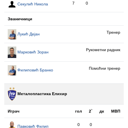
7
0
Секулић Никола
Званичници
Тренер
Лукић Дејан
Рукометни радник
Марковић Зоран
Помоћни тренер
Филиповић Бранко
Металопластика Елиxир
Играч
гол
2`
дк
МВП
0
0
Павковић Филип