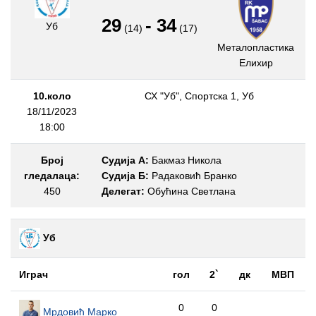
29
-
34
Уб
(14)
(17)
Металопластика
Елиxир
10.коло
СХ "Уб", Спортска 1, Уб
18/11/2023
18:00
Број
Судија А:
Бакмаз Никола
гледалаца:
Судија Б:
Радаковић Бранко
450
Делегат:
Обућина Светлана
Уб
Играч
гол
2`
дк
МВП
0
0
Мрдовић Марко