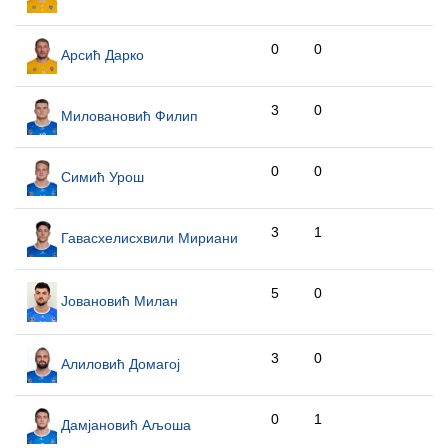
0
0
Арсић Дарко
3
0
Миловановић Филип
0
0
Симић Урош
3
1
Гавасхелисхвили Мириани
5
0
Јовановић Милан
3
0
Алиловић Домагој
0
1
Дамјановић Аљоша