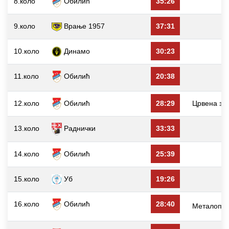
8.коло
Обилић
35:26
9.коло
Врање 1957
37:31
10.коло
Динамо
30:23
11.коло
Обилић
20:38
12.коло
Обилић
28:29
Црвена зв
13.коло
Раднички
33:33
14.коло
Обилић
25:39
15.коло
Уб
19:26
16.коло
Обилић
28:40
Металопла