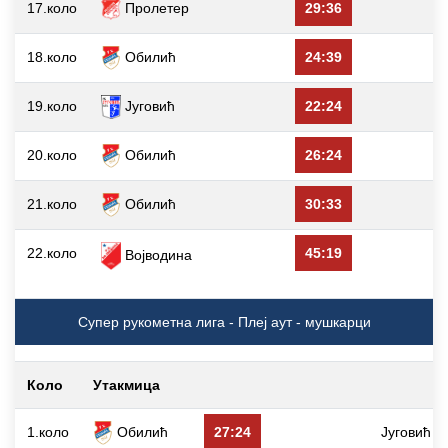
17.коло
Пролетер
29:36
18.коло
Обилић
24:39
Д
19.коло
Југовић
22:24
20.коло
Обилић
26:24
21.коло
Обилић
30:33
22.коло
45:19
Војводина
Супер рукометна лига - Плеј аут - мушкарци
Коло
Утакмица
1.коло
Обилић
27:24
Југовић