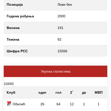
Позиција
Леви бек
Година рођења
2000
Висина
191
Тежина
92
Шифра РСС
15566
Укупна статистика
10493
Клуб
одиг
гол
2`
дк
МВП
Обилић
26
64
12
1
1