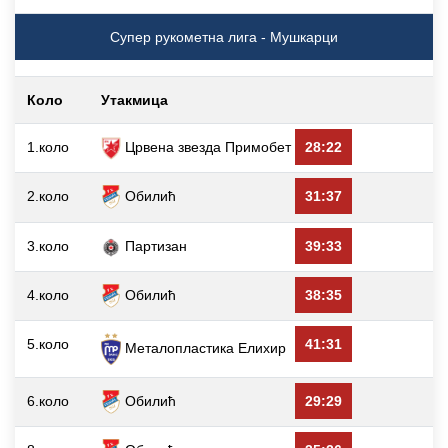
Супер рукометна лига - Мушкарци
Коло
Утакмица
1.коло
Црвена звезда Примобет
28:22
2.коло
Обилић
31:37
3.коло
Партизан
39:33
4.коло
Обилић
38:35
5.коло
41:31
Металопластика Елиxир
6.коло
Обилић
29:29