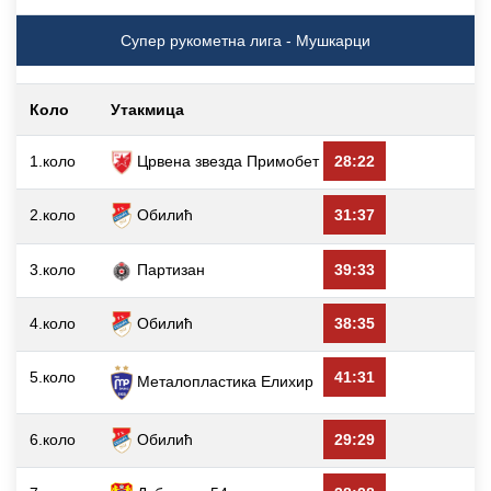
Супер рукометна лига - Мушкарци
Коло
Утакмица
1.коло
Црвена звезда Примобет
28:22
2.коло
Обилић
31:37
3.коло
Партизан
39:33
4.коло
Обилић
38:35
5.коло
41:31
Металопластика Елиxир
6.коло
Обилић
29:29