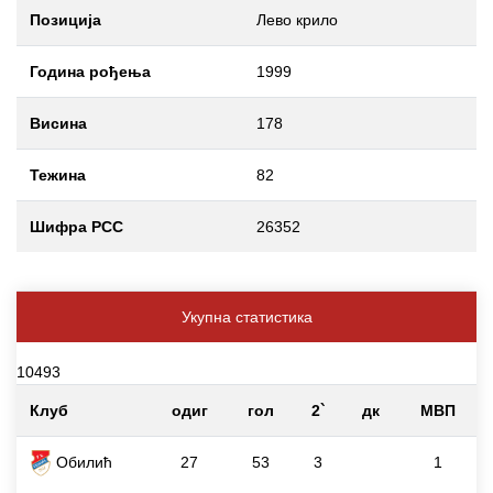
Позиција
Лево крило
Година рођења
1999
Висина
178
Тежина
82
Шифра РСС
26352
Укупна статистика
10493
Клуб
одиг
гол
2`
дк
МВП
Обилић
27
53
3
1