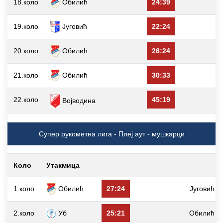
18.коло
Обилић
24:39
Д
19.коло
Југовић
22:24
20.коло
Обилић
26:24
21.коло
Обилић
30:33
22.коло
45:19
Војводина
Супер рукометна лига - Плеј аут - мушкарци
Коло
Утакмица
1.коло
Обилић
27:24
Југовић
2.коло
Уб
25:21
Обилић