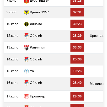
7.коло
Дубочица 54
38:28
9.коло
Врање 1957
37:31
10.коло
Динамо
30:23
12.коло
Обилић
28:29
Црвена зв
13.коло
Раднички
33:33
14.коло
Обилић
25:39
15.коло
Уб
19:26
16.коло
Обилић
28:40
Металопла
17.коло
Пролетер
29:36