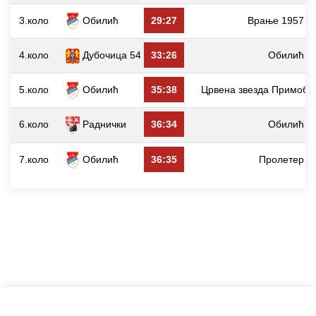
3.коло
Обилић
29:27
Врање 1957
4.коло
Дубочица 54
33:26
Обилић
5.коло
Обилић
35:38
Црвена звезда Примобе
6.коло
Раднички
36:34
Обилић
7.коло
Обилић
36:35
Пролетер