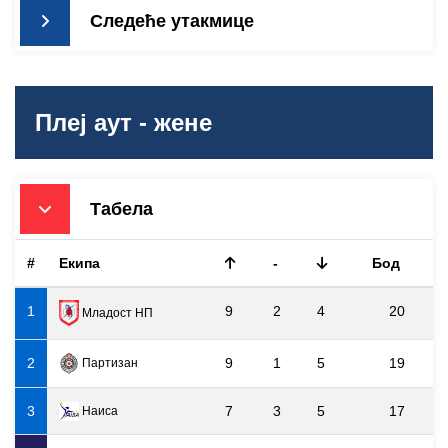
Следеће утакмице
Плеј аут - жене
Табела
#
Екипа
-
Бод
1
9
2
4
20
Младост НП
2
9
1
5
19
Партизан
3
7
3
5
17
Наиса