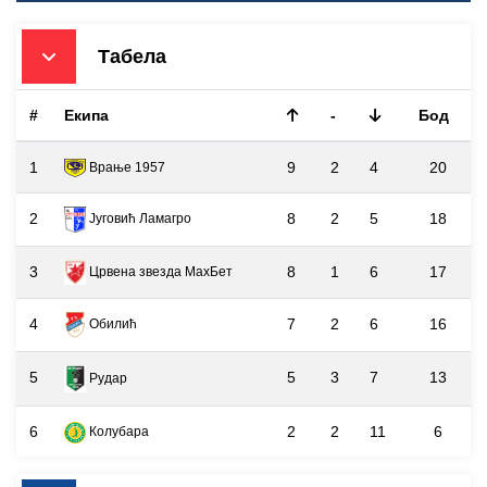
Табела
#
Екипа
-
Бод
1
9
2
4
20
Врање 1957
2
8
2
5
18
Југовић Ламагро
3
8
1
6
17
Црвена звезда МаxБет
4
7
2
6
16
Обилић
5
5
3
7
13
Рудар
6
2
2
11
6
Колубара