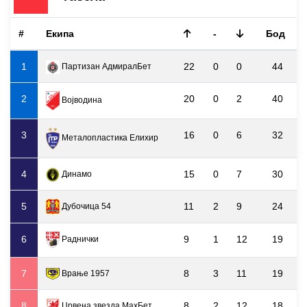
#
Екипа
-
Бод
1
22
0
0
44
Партизан АдмиралБет
2
20
0
2
40
Војводина
3
16
0
6
32
Металопластика Елиxир
4
15
0
7
30
Динамо
5
11
2
9
24
Дубочица 54
6
9
1
12
19
Раднички
7
8
3
11
19
Врање 1957
8
8
2
12
18
Црвена звезда МаxБет