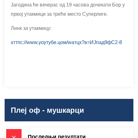
Јагодина ће вечерас од 19 часова дочекати Бор у
првој утакмици за треће место Суперлиге.
Линк за утакмицу:
хттпс://www.yоутубе.цом/wатцх?в=ИЈпад9фС2-8
Плеј оф - мушкарци
Последњи резултати