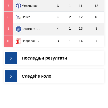
7
6
1
11
13
Медицинар
8
4
2
12
10
Наиса
9
4
1
13
9
Бекамент ББ
10
3
1
14
7
Напредак-12
Последњи резултати
Следеће коло