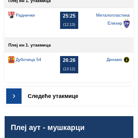
Плеј ин 1. утакмица
Раднички
Металопластика
25:25
Елиxир
(12:13)
Плеј ин 1. утакмица
Дубочица 54
Динамо
26:26
(13:12)
Следеће утакмице
Плеј аут - мушкарци