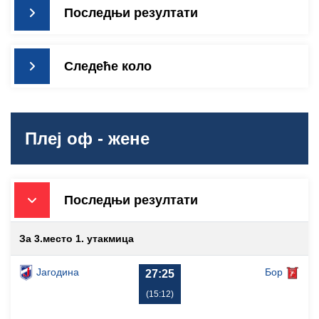
Последњи резултати
Следеће коло
Плеј оф - жене
Последњи резултати
За 3.место 1. утакмица
Јагодина
Бор
27:25
(15:12)