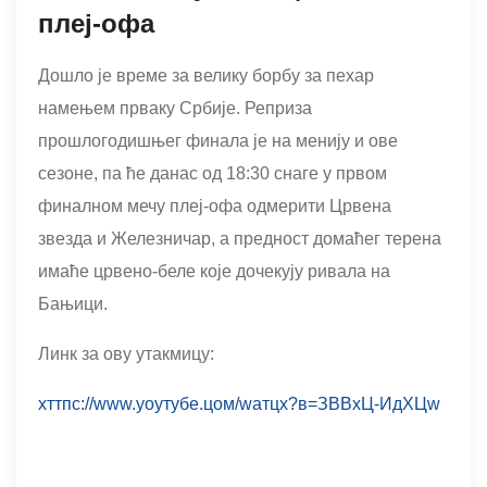
плеј-офа
Дошло је време за велику борбу за пехар
намењем прваку Србије. Реприза
прошлогодишњег финала је на менију и ове
сезоне, па ће данас од 18:30 снаге у првом
финалном мечу плеј-офа одмерити Црвена
звезда и Железничар, а предност домаћег терена
имаће црвено-беле које дочекују ривала на
Бањици.
Линк за ову утакмицу:
хттпс://www.yоутубе.цом/wатцх?в=ЗВВxЦ-ИдХЦw