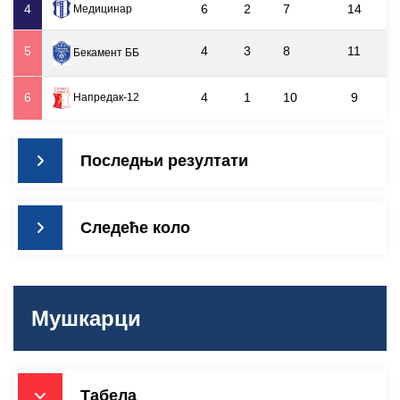
4
6
2
7
14
Медицинар
5
4
3
8
11
Бекамент ББ
6
4
1
10
9
Напредак-12
Последњи резултати
Следеће коло
Мушкарци
Табела