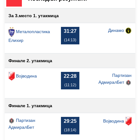
За 3.место 1. утакмица
Динамо
31:27
Металопластика
(14:13)
Елиxир
Финале 2. утакмица
Партизан
Војводина
22:28
АдмиралБет
(11:12)
Финале 1. утакмица
Партизан
Војводина
29:25
АдмиралБет
(18:14)