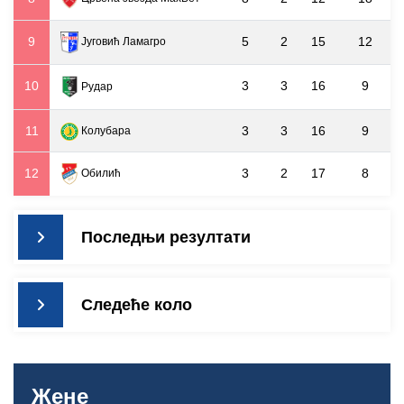
9
5
2
15
12
Југовић Ламагро
10
3
3
16
9
Рудар
11
3
3
16
9
Колубара
12
3
2
17
8
Обилић
Последњи резултати
Следеће коло
Жене