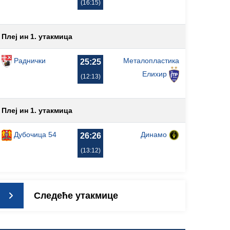
(16:15)
Плеј ин 1. утакмица
Раднички
Металопластика
25:25
Елиxир
(12:13)
Плеј ин 1. утакмица
Дубочица 54
Динамо
26:26
(13:12)
Следеће утакмице