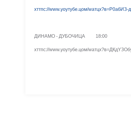
хттпс://www.yоутубе.цом/wатцх?в=Р0абИЗ-
ДИНАМО - ДУБОЧИЦА 18:00
хттпс://www.yоутубе.цом/wатцх?в=