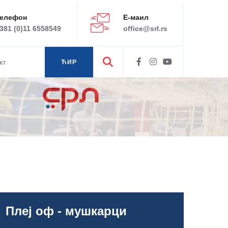
елефон
Е-маил
381 (0)11 6558549
office@srl.rs
кт
ЋИР
ЛАТ
Плеј оф - мушкарци