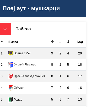
Плеј аут - мушкарци
Табела
#
Екипа
-
Бод
1
9
2
4
20
Врање 1957
2
8
2
5
18
Југовић Ламагро
3
8
1
6
17
Црвена звезда МаxБет
4
7
2
6
16
Обилић
5
5
3
7
13
Рудар