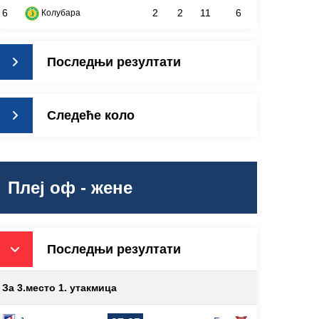
6
2
2
11
6
Колубара
Последњи резултати
Следеће коло
Плеј оф - жене
Последњи резултати
За 3.место 1. утакмица