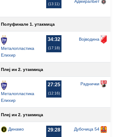
АдмиралБет
(13:11)
Полуфинале 1. утакмица
Војводина
34:32
(17:18)
Металопластика
Елиxир
Плеј ин 2. утакмица
Раднички
27:25
(12:16)
Металопластика
Елиxир
Плеј ин 2. утакмица
Динамо
Дубочица 54
29:28