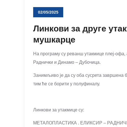
02/05/2025
Линкови за друге утак
мушкарце
На програму су реванш утакмице плеј-офа, 
Раднички и Динамо – Дубочица.
Занимљиво је да су оба сусрета завршена б
тим ће се борити у полуфиналу.
Линкови за утакмице су:
МЕТАЛОПЛАСТИКА . ЕЛИКСИР – РАДНИ