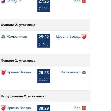
Јагодина
Бор
27:25
(15:12)
Финале 2. утакмица
Железничар
Црвена Звезда
25:32
(11:15)
Финале 1. утакмица
Црвена Звезда
Железничар
29:23
(11:10)
Полуфинале 2. утакмица
Црвена Звезда
Бор
38:29