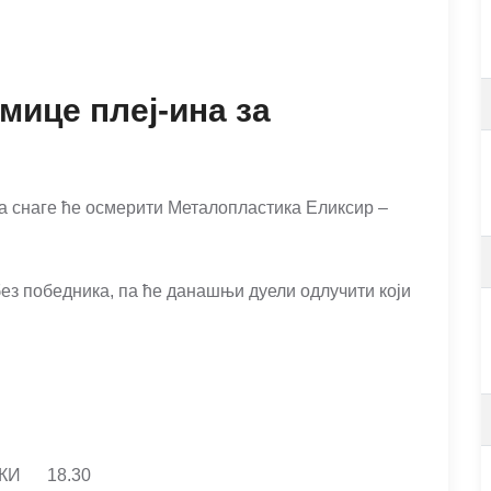
мице плеј-ина за
а снаге ће осмерити Металопластика Еликсир –
ез победника, па ће данашњи дуели одлучити који
ЧКИ 18.30