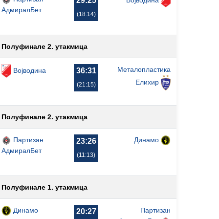
29:25
АдмиралБет
(18:14)
Полуфинале 2. утакмица
Металопластика
Војводина
36:31
Елиxир
(21:15)
Полуфинале 2. утакмица
Партизан
Динамо
23:26
АдмиралБет
(11:13)
Полуфинале 1. утакмица
Динамо
Партизан
20:27