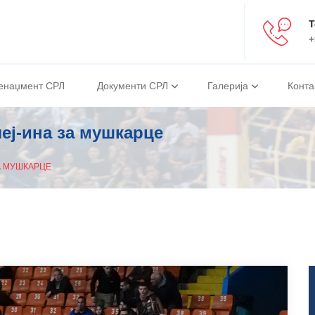
Т
+
енаџмент СРЛ
Документи СРЛ
Галерија
Конта
еј-ина за мушкарце
А МУШКАРЦЕ