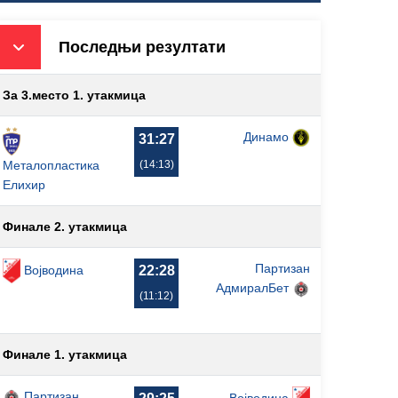
Последњи резултати
За 3.место 1. утакмица
Динамо
31:27
(14:13)
Металопластика
Елиxир
Финале 2. утакмица
Партизан
Војводина
22:28
АдмиралБет
(11:12)
Финале 1. утакмица
Партизан
Војводина