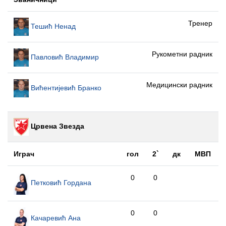
Тренер
Тешић Ненад
Рукометни радник
Павловић Владимир
Медицински радник
Вићентијевић Бранко
Црвена Звезда
Играч
гол
2`
дк
МВП
0
0
Петковић Гордана
0
0
Качаревић Ана