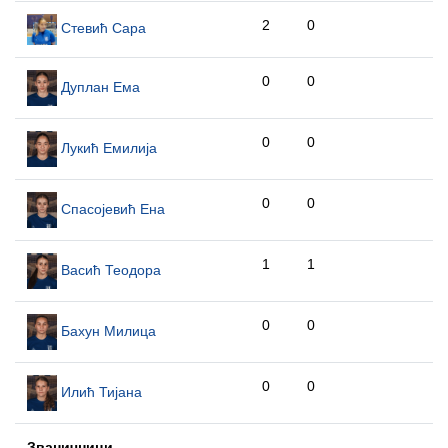
2
0
Стевић Сара
0
0
Дуплан Ема
0
0
Лукић Емилија
0
0
Спасојевић Ена
1
1
Васић Теодора
0
0
Бахун Милица
0
0
Илић Тијана
Званичници