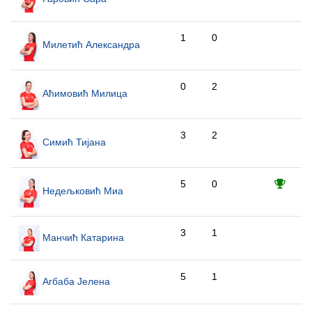
1
0
Милетић Александра
0
2
Аћимовић Милица
3
2
Симић Тијана
5
0
Недељковић Миа
3
1
Манчић Катарина
5
1
Агбаба Јелена