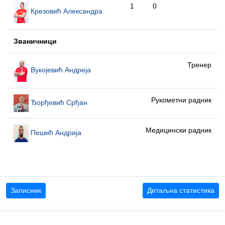
1
0
Крезовић Александра
Званичници
Тренер
Вукојевић Андреја
Рукометни радник
Ђорђевић Срђан
Медицински радник
Пешић Андрија
Записник
Детаљна статистика