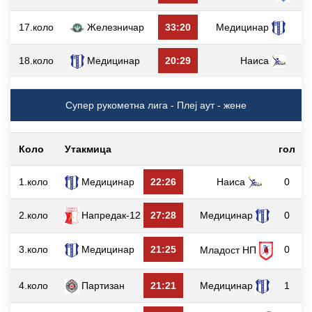
17.коло
Железничар
33:20
Медицинар
18.коло
Медицинар
20:29
Наиса
Супер рукометна лига - Плеј аут - жене
Коло
Утакмица
гол
1.коло
Медицинар
22:26
Наиса
0
2.коло
Напредак-12
27:28
Медицинар
0
3.коло
Медицинар
21:25
0
Младост НП
4.коло
Партизан
21:21
Медицинар
1