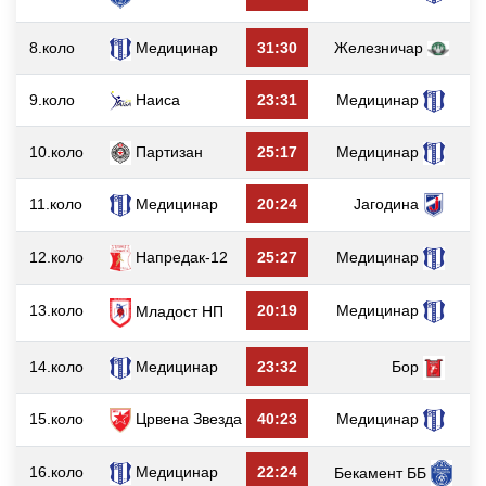
8.коло
Медицинар
31:30
Железничар
9.коло
Наиса
23:31
Медицинар
10.коло
Партизан
25:17
Медицинар
11.коло
Медицинар
20:24
Јагодина
12.коло
Напредак-12
25:27
Медицинар
13.коло
20:19
Медицинар
Младост НП
14.коло
Медицинар
23:32
Бор
15.коло
Црвена Звезда
40:23
Медицинар
16.коло
Медицинар
22:24
Бекамент ББ