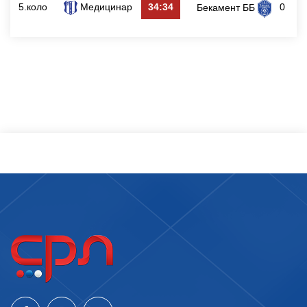
5.коло
Медицинар
34:34
0
Бекамент ББ