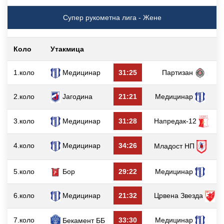
Супер рукометна лига - Жене
Коло
Утакмица
г
1.коло
Медицинар
31:25
Партизан
2.коло
Јагодина
21:21
Медицинар
3.коло
Медицинар
31:28
Напредак-12
4.коло
Медицинар
34:26
Младост НП
5.коло
Бор
29:22
Медицинар
6.коло
Медицинар
21:32
Црвена Звезда
7.коло
33:30
Медицинар
Бекамент ББ