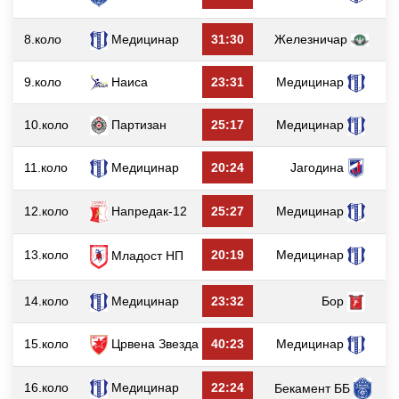
8.коло
Медицинар
31:30
Железничар
9.коло
Наиса
23:31
Медицинар
1
10.коло
Партизан
25:17
Медицинар
11.коло
Медицинар
20:24
Јагодина
12.коло
Напредак-12
25:27
Медицинар
13.коло
20:19
Медицинар
Младост НП
14.коло
Медицинар
23:32
Бор
15.коло
Црвена Звезда
40:23
Медицинар
16.коло
Медицинар
22:24
Бекамент ББ