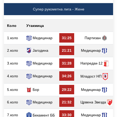
Супер рукометна лига - Жене
Коло
Утакмица
г
1.коло
Медицинар
31:25
Партизан
2.коло
Јагодина
21:21
Медицинар
3.коло
Медицинар
31:28
Напредак-12
4.коло
Медицинар
34:26
Младост НП
5.коло
Бор
29:22
Медицинар
6.коло
Медицинар
21:32
Црвена Звезда
7.коло
33:30
Медицинар
Бекамент ББ