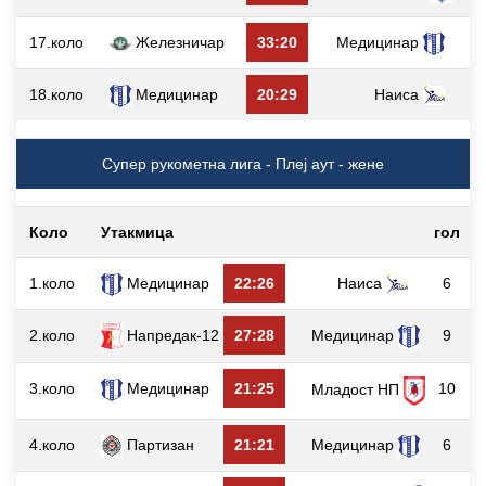
17.коло
Железничар
33:20
Медицинар
18.коло
Медицинар
20:29
Наиса
Супер рукометна лига - Плеј аут - жене
Коло
Утакмица
гол
1.коло
Медицинар
22:26
Наиса
6
2.коло
Напредак-12
27:28
Медицинар
9
3.коло
Медицинар
21:25
10
Младост НП
4.коло
Партизан
21:21
Медицинар
6