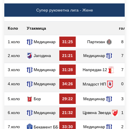
Супер рукометна лига - Жене
Коло
Утакмица
гол
1.коло
Медицинар
31:25
Партизан
8
2.коло
Јагодина
21:21
Медицинар
7
3.коло
Медицинар
31:28
Напредак-12
7
4.коло
Медицинар
34:26
0
Младост НП
5.коло
Бор
29:22
Медицинар
3
6.коло
Медицинар
21:32
Црвена Звезда
1
7.коло
33:30
Медицинар
2
Бекамент ББ