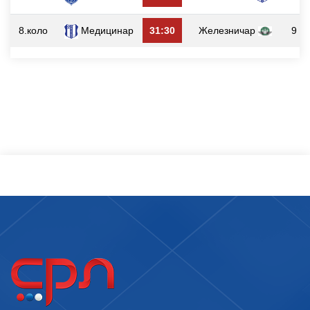
8.коло
Медицинар
31:30
Железничар
9