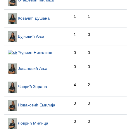
Оташевић Милица
1
1
Ковачић Душана
1
0
Вујновић Ања
Ћурчин Николина
0
0
0
0
Јовановић Ања
4
2
Чаврић Зорана
0
0
Новаковић Емилија
0
0
Ловрић Милица