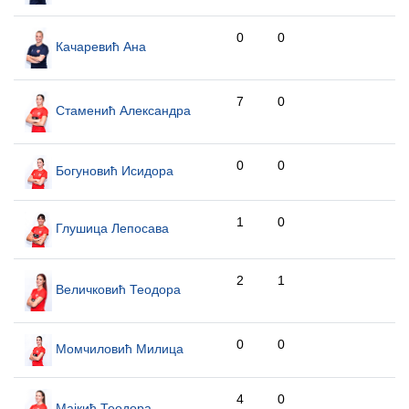
0
0
Качаревић Ана
7
0
Стаменић Александра
0
0
Богуновић Исидора
1
0
Глушица Лепосава
2
1
Величковић Теодора
0
0
Момчиловић Милица
4
0
Мајкић Теодора