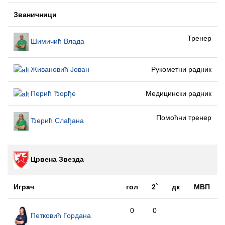
Званичници
Тренер
Шимичић Влада
Живановић Јован
Рукометни радник
Перић Ђорђе
Медицински радник
Помоћни тренер
Ђерић Слађана
Црвена Звезда
Играч
гол
2`
дк
МВП
0
0
Петковић Гордана