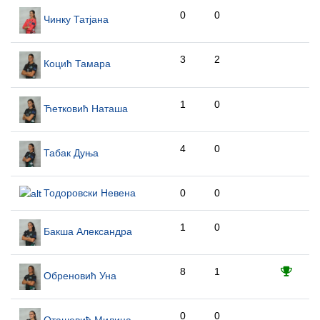
0
0
Чинку Татјана
3
2
Коцић Тамара
1
0
Ћетковић Наташа
4
0
Табак Дуња
Тодоровски Невена
0
0
1
0
Бакша Александра
8
1
Обреновић Уна
0
0