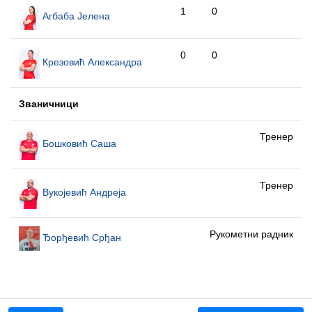
1
0
Агбаба Јелена
0
0
Крезовић Александра
Званичници
Тренер
Бошковић Саша
Тренер
Вукојевић Андреја
Рукометни радник
Ђорђевић Срђан