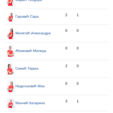
2
1
Гаровић Сара
0
0
Милетић Александра
0
0
Аћимовић Милица
2
0
Симић Тијана
0
0
Недељковић Миа
3
1
Манчић Катарина