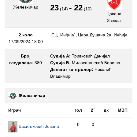
23
-
22
Железничар
(14)
(10)
Црвена
Звезда
2.коло
СЦ „Инђија“, Цара Душана 2а, Инђија
17/09/2024 18:00
Број
Судија А:
Тривковић Данијел
гледалаца:
380
Судија Б:
Милосављевић Бориша
Делегат контролор:
Николић
Владимир
Железничар
Играч
гол
2`
дк
МВП
0
0
Васиљковић Јована