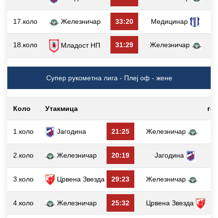
17.коло
Железничар
33:20
Медицинар
18.коло
31:29
Железничар
Младост НП
Супер рукометна лига - Плеј оф - жене
Коло
Утакмица
го
1.коло
Јагодина
21:25
Железничар
2
2.коло
Железничар
20:19
Јагодина
2
3.коло
Црвена Звезда
29:23
Железничар
0
4.коло
Железничар
25:32
Црвена Звезда
3