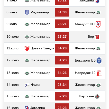
7.коло
Железничар
25:22
Јагодина
8.коло
Медицинар
31:30
Железничар
9.коло
Железничар
28:21
Младост НП
10.коло
Железничар
27:27
Бор
11.коло
Црвена Звезда
34:28
Железничар
12.коло
Железничар
31:23
Бекамент ББ
13.коло
Железничар
34:26
Напредак-12
14.коло
Наиса
23:34
Железничар
15.коло
Железничар
32:26
Партизан
16.коло
Јагодина
26:23
Железничар