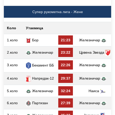
Супер рукометна лига - Жене
Коло
Утакмица
г
1.коло
Бор
21:23
Железничар
2.коло
Железничар
23:22
Црвена Звезда
3.коло
22:26
Железничар
Бекамент ББ
4.коло
Напредак-12
29:37
Железничар
5.коло
Железничар
32:24
Наиса
6.коло
Партизан
27:39
Железничар