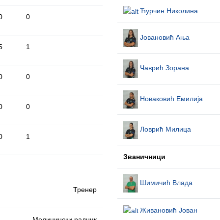
Ћурчин Николина
0
0
Јовановић Ања
5
1
Чаврић Зорана
0
0
Новаковић Емилија
0
0
Ловрић Милица
0
1
Званичници
Шимичић Влада
Тренер
Живановић Јован
Медицински радник