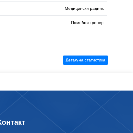
Медицински радник
Помоћни тренер
Детаљна статистика
Контакт