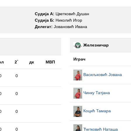
Судија А:
Цветковић Душан
Судија Б:
Николић Игор
Делегат:
Јовановић Ивана
Железничар
Играч
ол
2`
дк
МВП
Васиљковић Јована
0
0
Чинку Татјана
0
0
Коцић Тамара
0
0
0
0
Ћетковић Наташа