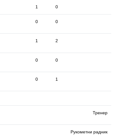
1
0
0
0
1
2
0
0
0
1
Тренер
Рукометни радник