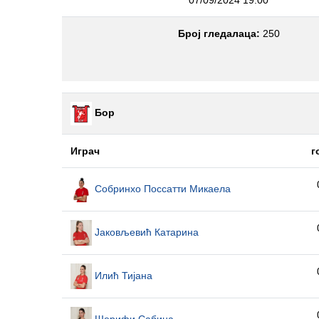
07/09/2024 19:00
Број гледалаца:
250
Бор
Играч
г
Собринхо Поссатти Микаела
Јаковљевић Катарина
Илић Тијана
Шерифи Сабина