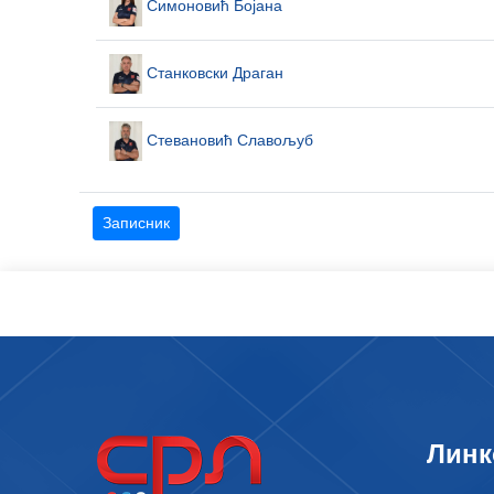
Симоновић Бојана
Станковски Драган
Стевановић Славољуб
Записник
Линк