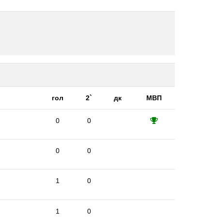
гол
2`
дк
МВП
0
0
0
0
1
0
1
0