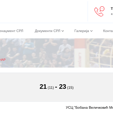
Т
+
енаџмент СРЛ
Документи СРЛ
Галерија
Конта
ЧАР
21
-
23
(11)
(15)
УСЦ "Бобана Величковић Мо