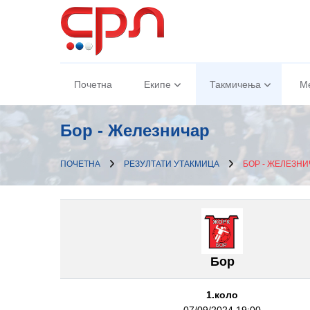
Почетна
Екипе
Такмичења
М
Бор - Железничар
ПОЧЕТНА
РЕЗУЛТАТИ УТАКМИЦА
БОР - ЖЕЛЕЗНИ
Бор
1.коло