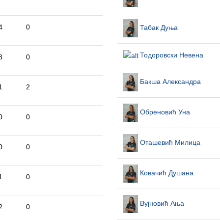
4
0
Табак Дуња
Тодоровски Невена
8
0
Бакша Александра
1
2
Обреновић Уна
0
0
Оташевић Милица
0
0
Ковачић Душана
1
0
Вујновић Ања
2
0