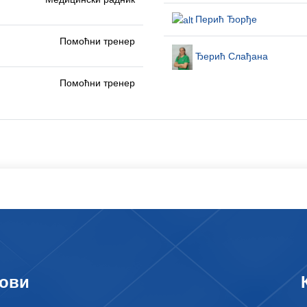
Перић Ђорђе
Помоћни тренер
Ђерић Слађана
Помоћни тренер
ови