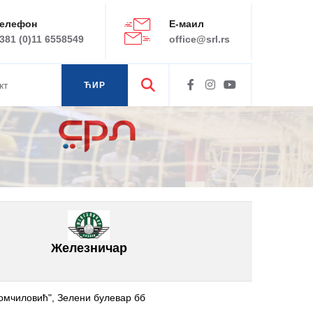
елефон
Е-маил
381 (0)11 6558549
office@srl.rs
кт
ЋИР
ЛАТ
Железничар
мчиловић", Зелени булевар бб