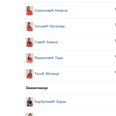
Симоновић Невена
Јоновић Наталија
Савић Јована
Мариновић Тара
Тасић Милица
Званичници
Барбуловић Зоран