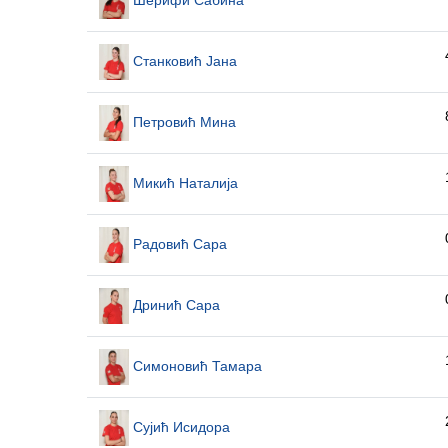
Станковић Јана
Петровић Мина
Микић Наталија
Радовић Сара
Дринић Сара
Симоновић Тамара
Сујић Исидора