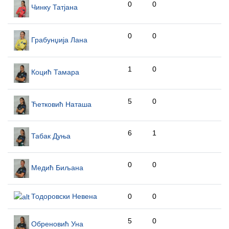
0
0
Чинку Татјана
0
0
Грабунџија Лана
1
0
Коцић Тамара
5
0
Ћетковић Наташа
6
1
Табак Дуња
0
0
Медић Биљана
Тодоровски Невена
0
0
5
0
Обреновић Уна