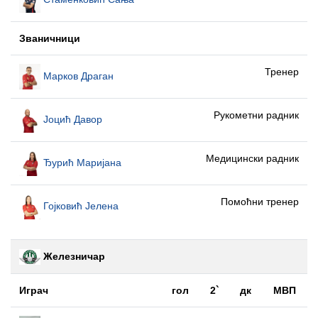
Званичници
Тренер
Марков Драган
Рукометни радник
Јоцић Давор
Медицински радник
Ђурић Маријана
Помоћни тренер
Гојковић Јелена
Железничар
Играч
гол
2`
дк
МВП