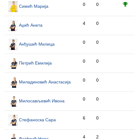
0
0
Симић Марија
4
0
Аџић Анета
0
0
Анђушић Милица
0
0
Петрић Емилија
0
0
Миладиновић Анастасија
0
0
Милосављевић Ивона
6
0
Стефаноска Сара
4
2
Фајфрић Нора