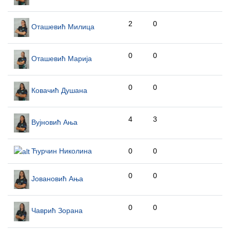
2
0
Оташевић Милица
0
0
Оташевић Марија
0
0
Ковачић Душана
4
3
Вујновић Ања
Ћурчин Николина
0
0
0
0
Јовановић Ања
0
0
Чаврић Зорана