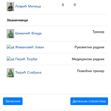
0
0
Ловрић Милица
Званичници
Тренер
Шимичић Влада
Живановић Јован
Рукометни радник
Перић Ђорђе
Медицински радник
Помоћни тренер
Ђерић Слађана
Записник
Детаљна статистика