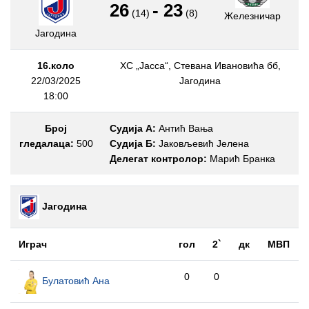
26
-
23
(14)
(8)
Железничар
Јагодина
16.коло
ХС „Јасса“, Стевана Ивановића бб,
22/03/2025
Јагодина
18:00
Број
Судија А:
Антић Вања
гледалаца:
500
Судија Б:
Јаковљевић Јелена
Делегат контролор:
Марић Бранка
Јагодина
Играч
гол
2`
дк
МВП
0
0
Булатовић Ана