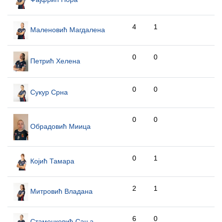
4
1
Маленовић Магдалена
0
0
Петрић Хелена
0
0
Сукур Срна
0
0
Обрадовић Миица
0
1
Којић Тамара
2
1
Митровић Владана
6
0
Стаменковић Сања