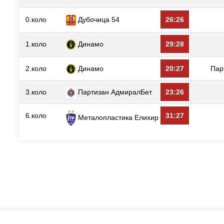
0.коло
Дубочица 54
26:26
1.коло
Динамо
29:28
2.коло
Динамо
20:27
Пар
3.коло
Партизан АдмиралБет
23:26
6.коло
31:27
Металопластика Елиxир