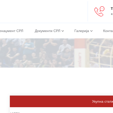
Т
+
енаџмент СРЛ
Документи СРЛ
Галерија
Конта
Укупна стат