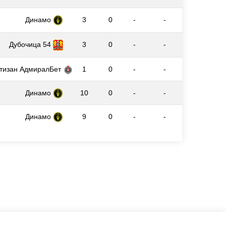
Динамо
3
0
-
-
Дубочица 54
3
0
-
-
тизан АдмиралБет
1
0
-
-
Динамо
10
0
-
-
Динамо
9
0
-
-