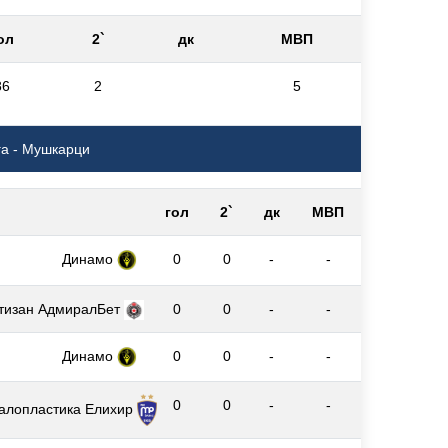
ол
2`
дк
МВП
86
2
5
га - Мушкарци
гол
2`
дк
МВП
Динамо
0
0
-
-
тизан АдмиралБет
0
0
-
-
Динамо
0
0
-
-
0
0
-
-
алопластика Елиxир