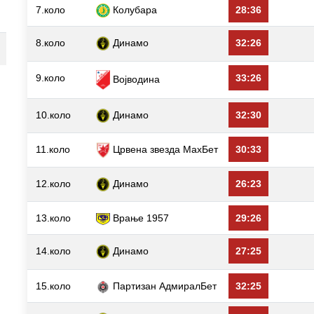
7.коло
Колубара
28:36
8.коло
Динамо
32:26
9.коло
33:26
Војводина
10.коло
Динамо
32:30
11.коло
Црвена звезда МаxБет
30:33
12.коло
Динамо
26:23
13.коло
Врање 1957
29:26
14.коло
Динамо
27:25
15.коло
Партизан АдмиралБет
32:25