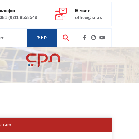
елефон
Е-маил
381 (0)11 6558549
office@srl.rs
кт
ЋИР
ЛАТ
истика