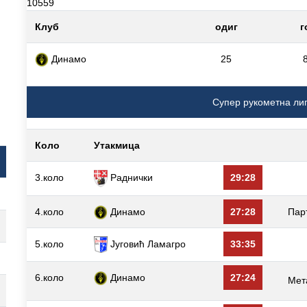
10559
Клуб
одиг
г
Динамо
25
Супер рукометна ли
Коло
Утакмица
3.коло
Раднички
29:28
4.коло
Динамо
27:28
Пар
5.коло
Југовић Ламагро
33:35
6.коло
Динамо
27:24
Мет