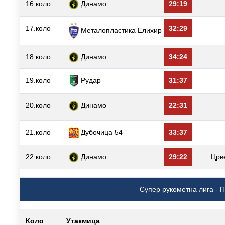
16.коло
Динамо
29:19
17.коло
32:29
Металопластика Елиxир
18.коло
Динамо
34:24
19.коло
31:37
Рудар
20.коло
Динамо
22:31
21.коло
Дубочица 54
33:37
22.коло
Динамо
29:22
Црв
Супер рукометна лига - 
Коло
Утакмица