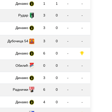
Динамо
1
1
-
-
3
0
-
-
Рудар
Динамо
3
0
-
-
Дубочица 54
3
0
-
-
Динамо
6
0
-
Обилић
0
0
-
-
Динамо
3
0
-
-
Раднички
6
0
-
-
Динамо
4
0
-
-