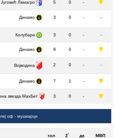
Југовић Ламагро
5
0
-
Динамо
3
0
-
-
Колубара
3
0
-
-
Динамо
8
0
-
2
0
-
-
Војводина
Динамо
7
1
-
ена звезда МаxБет
3
0
-
Плеј оф - мушкарци
гол
2`
дк
МВП