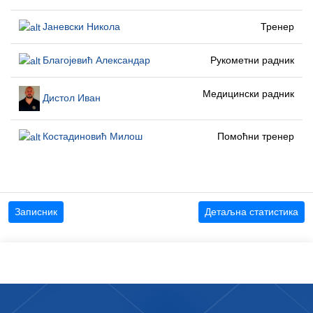
Јаневски Никола
Тренер
Благојевић Александар
Рукометни радник
Медицински радник
Дистол Иван
Костадиновић Милош
Помоћни тренер
Записник
Детаљна статистика