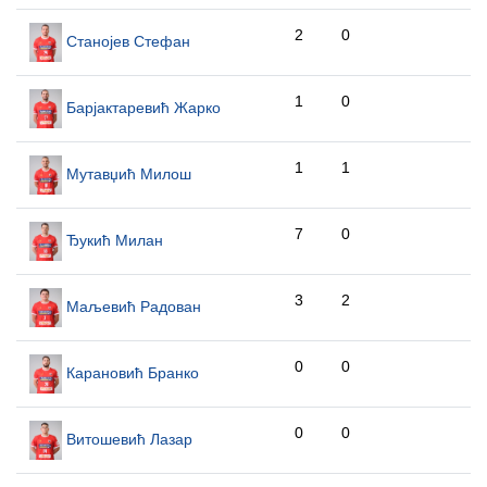
2
0
Станојев Стефан
1
0
Барјактаревић Жарко
1
1
Мутавџић Милош
7
0
Ђукић Милан
3
2
Маљевић Радован
0
0
Карановић Бранко
0
0
Витошевић Лазар