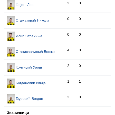
2
0
Фејеш Лео
0
0
Стаматовић Никола
0
0
Илић Страхиња
4
0
Станисављевић Бошко
2
0
Колунџић Урош
1
1
Богдановић Илија
2
0
Ђуровић Богдан
Званичници