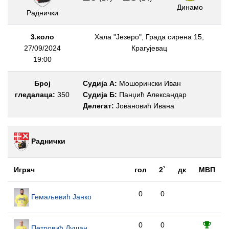
Динамо
Раднички
3.коло
Хала "Језеро", Града сирена 15,
27/09/2024
Крагујевац
19:00
Број
Судија А:
Мошорински Иван
гледалаца:
350
Судија Б:
Панџић Александар
Делегат:
Јовановић Ивана
Раднички
Играч
гол
2`
дк
МВП
0
0
Гемаљевић Јанко
0
0
Петровић Душан