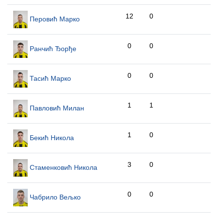
12
0
Перовић Марко
0
0
Ранчић Ђорђе
0
0
Тасић Марко
1
1
Павловић Милан
1
0
Бекић Никола
3
0
Стаменковић Никола
0
0
Чабрило Вељко