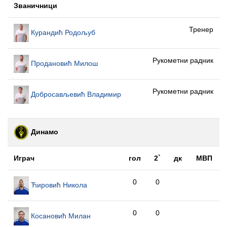
Званичници
Тренер
Курандић Родољуб
Рукометни радник
Продановић Милош
Рукометни радник
Добросављевић Владимир
Динамо
Играч
гол
2`
дк
МВП
0
0
Ћировић Никола
0
0
Косановић Милан