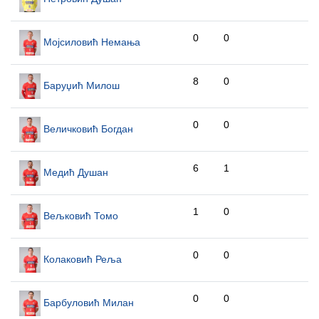
0
0
Мојсиловић Немања
8
0
Баруџић Милош
0
0
Величковић Богдан
6
1
Медић Душан
1
0
Вељковић Томо
0
0
Колаковић Реља
0
0
Барбуловић Милан