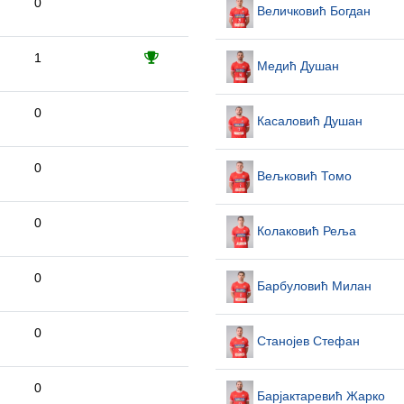
0
Величковић Богдан
1
Медић Душан
0
Касаловић Душан
0
Вељковић Томо
0
Колаковић Реља
0
Барбуловић Милан
0
Станојев Стефан
0
Барјактаревић Жарко