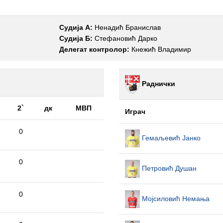
Судија А:
Ненадић Бранислав
Судија Б:
Стефановић Дарко
Делегат контролор:
Кнежић Владимир
Раднички
2`
дк
МВП
Играч
0
Гемаљевић Јанко
0
Петровић Душан
0
Мојсиловић Немања