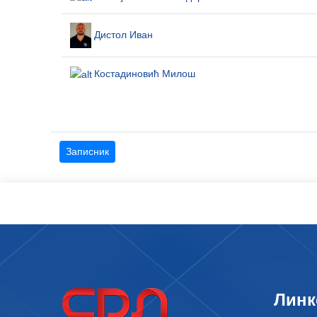
Дистол Иван
Костадиновић Милош
Записник
Линк