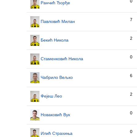
0
Ранчић Ђорђе
7
Павловић Милан
2
Бекић Никола
0
Стаменковић Никола
6
Чабрило Вељко
2
Фејеш Лео
0
Новаковић Вук
0
Илић Страхиња