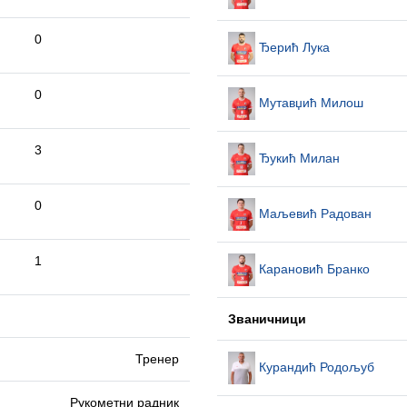
0
Ђерић Лука
0
Мутавџић Милош
3
Ђукић Милан
0
Маљевић Радован
1
Карановић Бранко
Званичници
Тренер
Курандић Родољуб
Рукометни радник