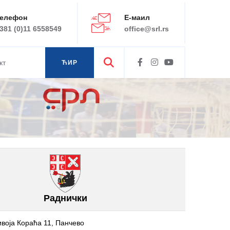
елефон
Е-маил
381 (0)11 6558549
office@srl.rs
кт
ЋИР
ЛАТ
Раднички
воја Кораћа 11, Панчево