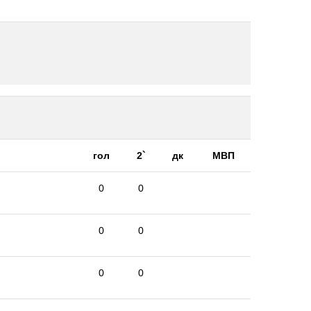
гол
2`
дк
МВП
0
0
0
0
0
0