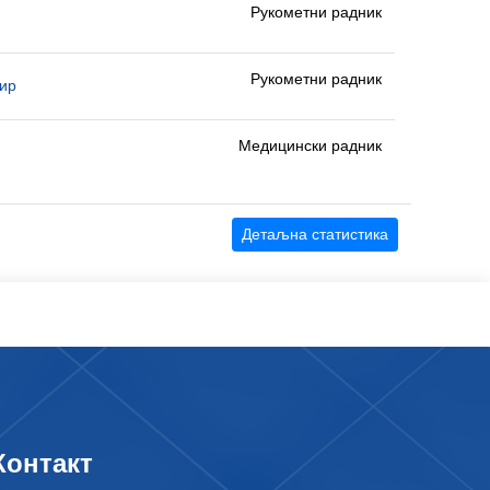
Рукометни радник
Рукометни радник
ир
Медицински радник
Детаљна статистика
Контакт