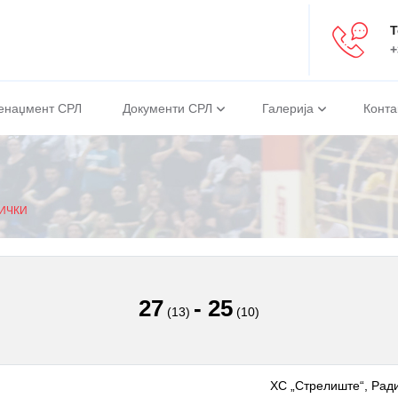
Т
+
енаџмент СРЛ
Документи СРЛ
Галерија
Конта
НИЧКИ
27
-
25
(13)
(10)
ХС „Стрелиште“, Ради