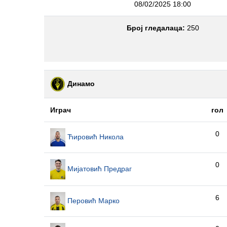
08/02/2025 18:00
Број гледалаца:
250
Динамо
Играч
гол
0
Ћировић Никола
0
Мијатовић Предраг
6
Перовић Марко