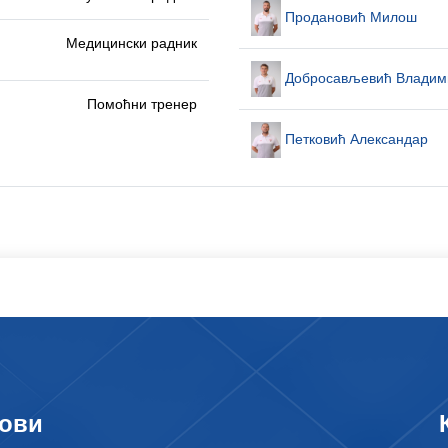
Продановић Милош
Медицински радник
Добросављевић Владим
Помоћни тренер
Петковић Александар
ови