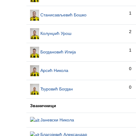
1
Станисављевић Бошко
2
Колунџић Урош
1
Богдановић Илија
0
Арсић Никола
0
Ђуровић Богдан
Званичници
Јаневски Никола
Благојевић Александар