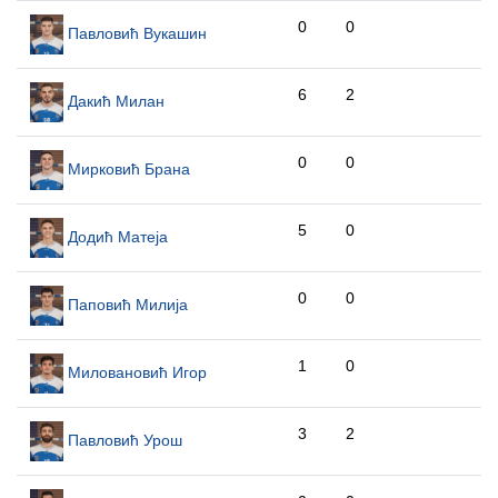
0
0
Павловић Вукашин
6
2
Дакић Милан
0
0
Мирковић Брана
5
0
Додић Матеја
0
0
Паповић Милија
1
0
Миловановић Игор
3
2
Павловић Урош