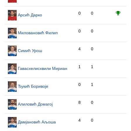
0
0
Арсић Дарко
0
0
Миловановић Филип
4
0
Симић Урош
1
1
Гавасхелисхвили Мириан
0
1
Ђукић Боривоје
8
0
Алиловић Домагој
4
0
Дамјановић Аљоша