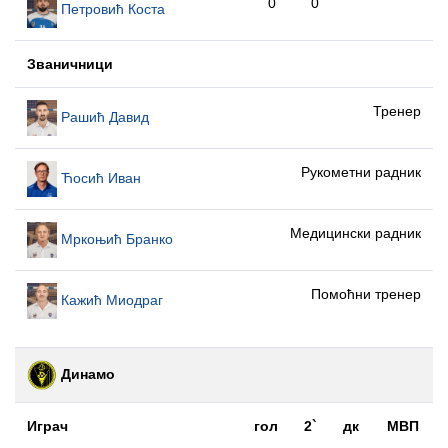
0
0
Петровић Коста
Званичници
Тренер
Рашић Давид
Рукометни радник
Ћосић Иван
Медицински радник
Мркоњић Бранко
Помоћни тренер
Кажић Миодраг
Динамо
Играч
гол
2`
дк
МВП