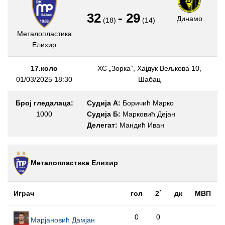
32
-
29
Динамо
(18)
(14)
Металопластика
Елиxир
17.коло
ХС „Зорка“, Хајдук Вељкова 10,
01/03/2025 18:30
Шабац
Број гледалаца:
Судија А:
Боричић Марко
1000
Судија Б:
Марковић Дејан
Делегат:
Мандић Иван
Металопластика Елиxир
Играч
гол
2`
дк
МВП
0
0
Марјановић Дамјан