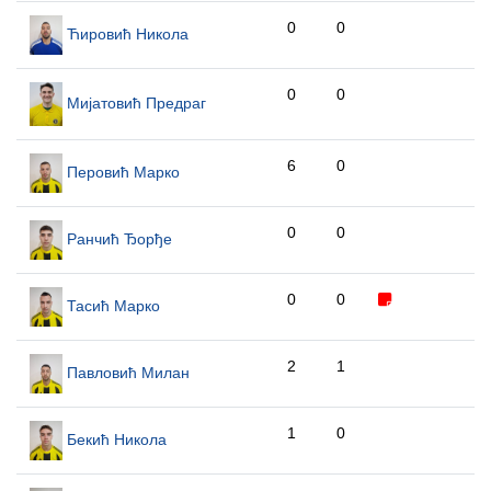
0
0
Ћировић Никола
0
0
Мијатовић Предраг
6
0
Перовић Марко
0
0
Ранчић Ђорђе
0
0
Тасић Марко
2
1
Павловић Милан
1
0
Бекић Никола