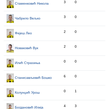
3
0
Стаменковић Никола
3
0
Чабрило Вељко
2
0
Фејеш Лео
2
0
Новаковић Вук
0
0
Илић Страхиња
6
0
Станисављевић Бошко
0
1
Колунџић Урош
4
3
Богдановић Илија