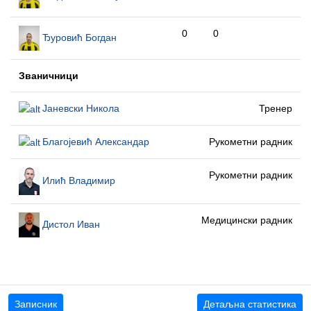
0
0
Ђуровић Богдан
Званичници
Јаневски Никола
Тренер
Благојевић Александар
Рукометни радник
Рукометни радник
Илић Владимир
Медицински радник
Дистол Иван
Записник
Детаљна статистика