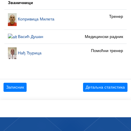
Званичници
Тренер
Копривица Милета
Васић Душан
Медицински радник
Помоћни тренер
Нађ Ђурица
Записник
Детаљна статистика