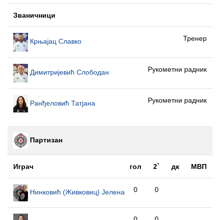
Званичници
Тренер
Крњајац Славко
Рукометни радник
Димитријевић Слободан
Рукометни радник
Ранђеловић Татјана
Партизан
Играч
гол
2`
дк
МВП
0
0
Нинковић (Живковиц) Јелена
0
0