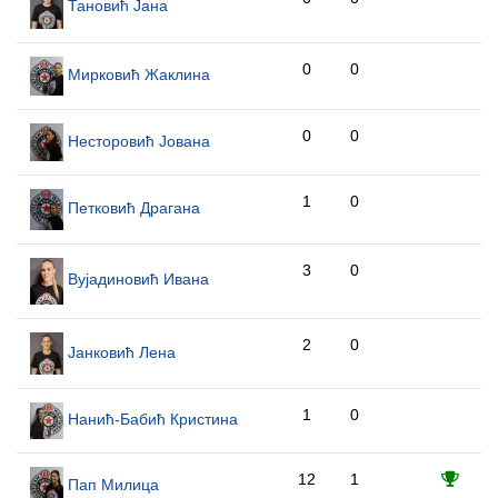
Тановић Јана
0
0
Мирковић Жаклина
0
0
Несторовић Јована
1
0
Петковић Драгана
3
0
Вујадиновић Ивана
2
0
Јанковић Лена
1
0
Нанић-Бабић Кристина
12
1
Пап Милица