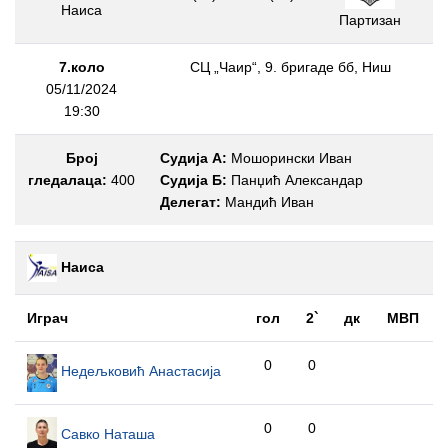
Наиса
Партизан
7.коло
СЦ „Чаир“, 9. бригаде бб, Ниш
05/11/2024
19:30
Број
Судија А:
Мошорински Иван
гледалаца:
400
Судија Б:
Панџић Александар
Делегат:
Мандић Иван
Наиса
Играч
гол
2`
дк
МВП
0
0
Недељковић Анастасија
0
0
Савко Наташа