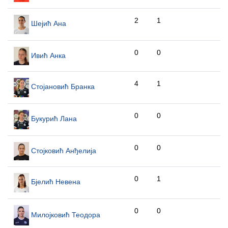
2
1
Шејић Ана
0
0
Ивић Анка
4
1
Стојановић Бранка
0
0
Букурић Лана
0
0
Стојковић Анђелија
0
1
Бјелић Невена
0
0
Милојковић Теодора