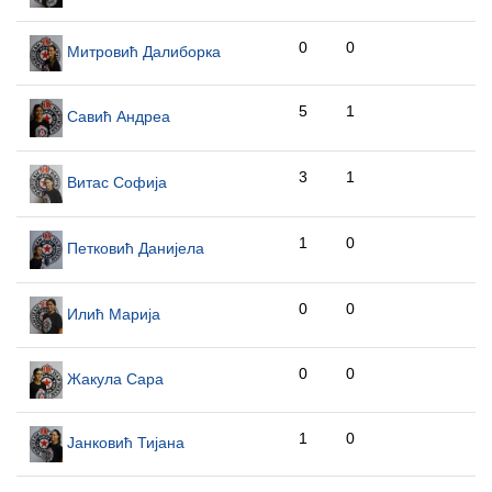
0
0
Митровић Далиборка
5
1
Савић Андреа
3
1
Витас Софија
1
0
Петковић Данијела
0
0
Илић Марија
0
0
Жакула Сара
1
0
Јанковић Тијана