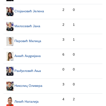
2
0
Стојановић Јелена
2
1
Милосевић Јана
3
1
Перовић Милица
6
0
Анкић Андријана
0
0
Ранђеловић Ања
3
0
Николиц Оливера
4
2
Лекић Наталија