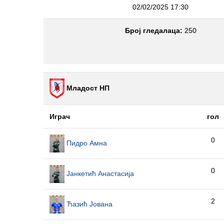
02/02/2025 17:30
Број гледалаца:
250
Младост НП
Играч
гол
0
Пидро Амна
0
Јанкетић Анастасија
2
Ћазић Јована