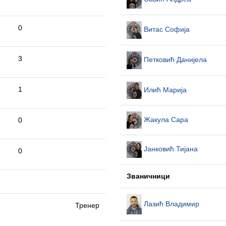
0
Витас Софија
3
Петковић Данијела
1
Илић Марија
Жакула Сара
0
Јанковић Тијана
0
Званичници
Лазић Владимир
Тренер