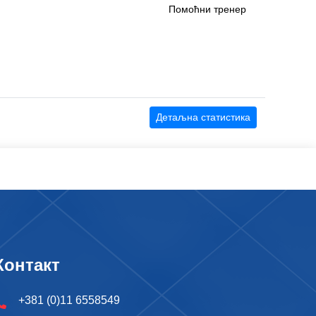
Помоћни тренер
Детаљна статистика
Контакт
+381 (0)11 6558549