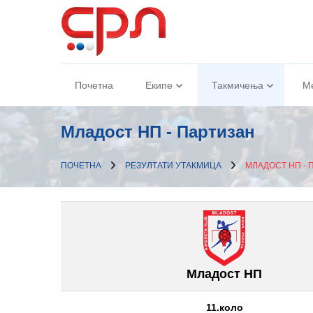
Почетна
Екипе
Такмичења
М
Младост НП - Партизан
ПОЧЕТНА
РЕЗУЛТАТИ УТАКМИЦА
МЛАДОСТ НП - 
Младост НП
11.коло