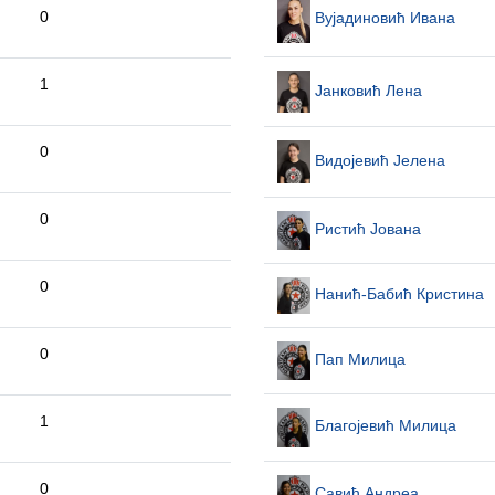
0
Вујадиновић Ивана
1
Јанковић Лена
0
Видојевић Јелена
0
Ристић Јована
0
Нанић-Бабић Кристина
0
Пап Милица
1
Благојевић Милица
0
Савић Андреа