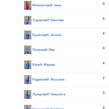
0
Момчиловић Јана
4
Тодоровић Емилија
4
Булатовић Јелена
0
Петровић Ива
4
Којчић Марија
2
Радаковић Жељана
3
Лазаревић Николета
0
Косановић Барбара