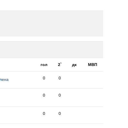
гол
2`
дк
МВП
0
0
лена
0
0
0
0