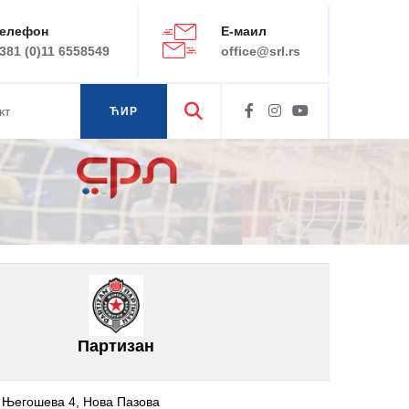
елефон
Е-маил
381 (0)11 6558549
office@srl.rs
кт
ЋИР
ЛАТ
Партизан
 Његошева 4, Нова Пазова