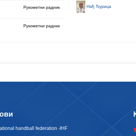
Нађ Ђурица
Рукометни радник
Рукометни радник
ови
national handball federation -IHF