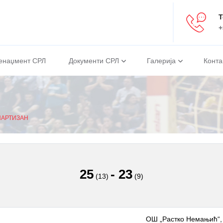
Т
+
енаџмент СРЛ
Документи СРЛ
Галерија
Конта
ПАРТИЗАН
25
-
23
(13)
(9)
ОШ „Растко Немањић“,