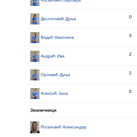
0
Деспотовић Дуња
3
Видић Николина
2
Андрић Ива
1
Орловић Дуња
0
Алексић Јана
Званичници
Рогановић Александар