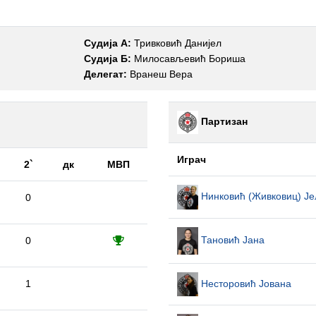
Судија А:
Тривковић Данијел
Судија Б:
Милосављевић Бориша
Делегат:
Вранеш Вера
Партизан
Играч
2`
дк
МВП
Нинковић (Живковиц) Је
0
Тановић Јана
0
Несторовић Јована
1