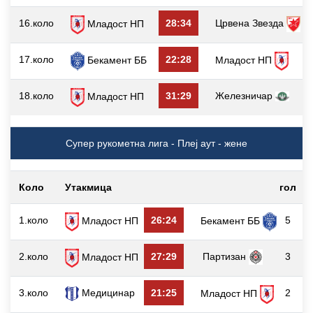
16.коло
28:34
Црвена Звезда
Младост НП
17.коло
22:28
Младост НП
Бекамент ББ
18.коло
31:29
Железничар
Младост НП
Супер рукометна лига - Плеј аут - жене
Коло
Утакмица
гол
1.коло
26:24
5
Младост НП
Бекамент ББ
2.коло
27:29
Партизан
3
Младост НП
3.коло
Медицинар
21:25
2
Младост НП