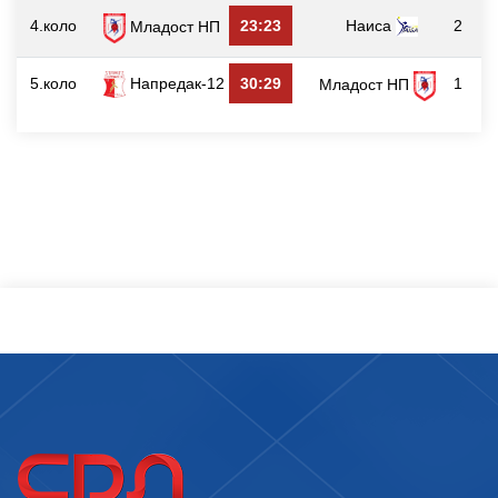
4.коло
23:23
Наиса
2
Младост НП
5.коло
Напредак-12
30:29
1
Младост НП