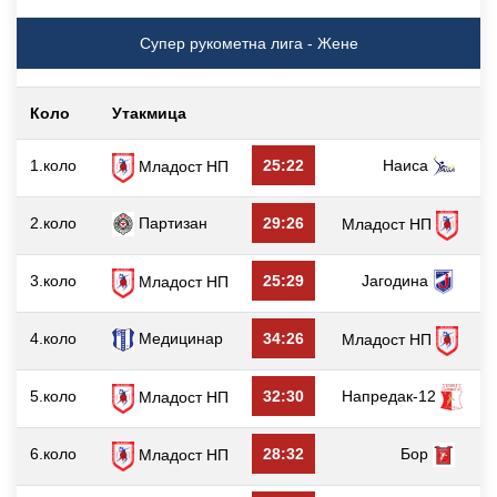
Супер рукометна лига - Жене
Коло
Утакмица
г
1.коло
25:22
Наиса
Младост НП
2.коло
Партизан
29:26
Младост НП
3.коло
25:29
Јагодина
Младост НП
4.коло
Медицинар
34:26
Младост НП
5.коло
32:30
Напредак-12
Младост НП
6.коло
28:32
Бор
Младост НП