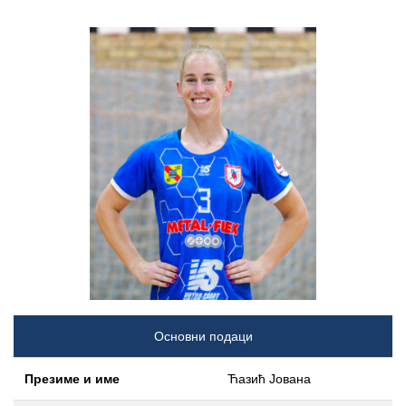
Основни подаци
Презиме и име
Ћазић Јована