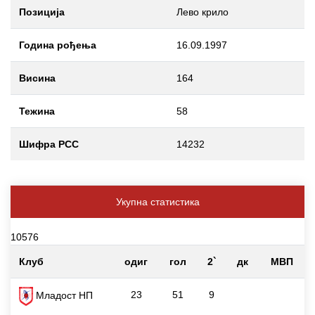
Позиција
Лево крило
Година рођења
16.09.1997
Висина
164
Тежина
58
Шифра РСС
14232
Укупна статистика
10576
Клуб
одиг
гол
2`
дк
МВП
23
51
9
Младост НП