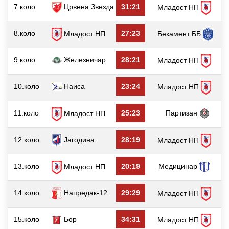
7.коло
Црвена Звезда
31:21
Младост НП
8.коло
27:23
Младост НП
Бекамент ББ
9.коло
Железничар
28:21
Младост НП
10.коло
Наиса
23:24
Младост НП
11.коло
25:23
Партизан
Младост НП
12.коло
Јагодина
28:19
Младост НП
13.коло
20:19
Медицинар
Младост НП
14.коло
Напредак-12
29:29
Младост НП
15.коло
Бор
34:31
Младост НП