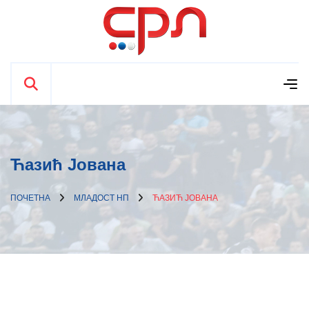
Ћазић Јована
ПОЧЕТНА
МЛАДОСТ НП
ЋАЗИЋ ЈОВАНА