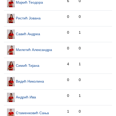
6
0
Мајкић Теодора
0
0
Ристић Јована
0
1
Савић Андреа
0
0
Милетић Александра
4
1
Симић Тијана
0
0
Видић Николина
0
1
Андрић Ива
1
0
Стаменковић Сања