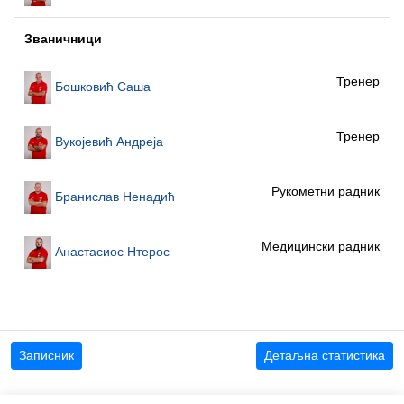
Званичници
Тренер
Бошковић Саша
Тренер
Вукојевић Андреја
Рукометни радник
Бранислав Ненадић
Медицински радник
Анастасиос Нтерос
Записник
Детаљна статистика