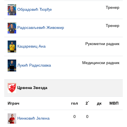
Тренер
Обрадовић Ђорђе
Тренер
Радосављевић Живомир
Рукометни радник
Кацаревиц Ана
Медицински радник
Лукић Радиславка
Црвена Звезда
Играч
гол
2`
дк
МВП
0
0
Нинковић Јелена