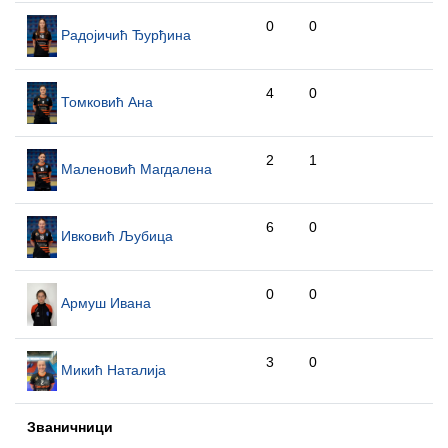
0
0
Радојичић Ђурђина
4
0
Томковић Ана
2
1
Маленовић Магдалена
6
0
Ивковић Љубица
0
0
Армуш Ивана
3
0
Микић Наталија
Званичници