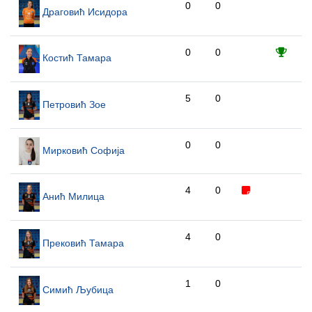
0
0
Драговић Исидора
0
0
Костић Тамара
5
0
Петровић Зое
0
0
Мирковић Софија
4
0
Анић Милица
4
0
Прековић Тамара
1
0
Симић Љубица