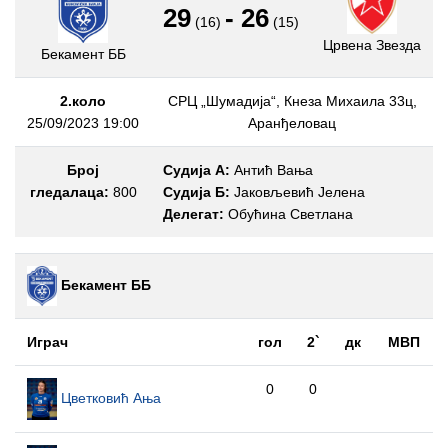
29
-
26
(16)
(15)
Црвена Звезда
Бекамент ББ
2.коло
СРЦ „Шумадија“, Кнеза Михаила 33ц,
25/09/2023 19:00
Аранђеловац
Број
Судија А:
Антић Вања
гледалаца:
800
Судија Б:
Јаковљевић Јелена
Делегат:
Обућина Светлана
Бекамент ББ
Играч
гол
2`
дк
МВП
0
0
Цветковић Ања