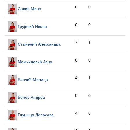
0
0
Савић Мина
0
0
Грујичић Ивона
7
1
Стаменић Александра
0
0
Момчиловић Јана
4
1
Ранчић Милица
0
0
Бонер Андреа
4
0
Глушица Лепосава