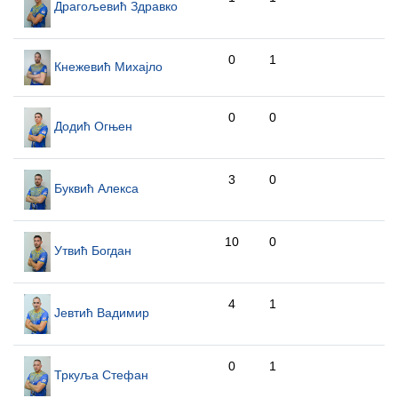
Драгољевић Здравко
0
1
Кнежевић Михајло
0
0
Додић Огњен
3
0
Буквић Алекса
10
0
Утвић Богдан
4
1
Јевтић Вадимир
0
1
Тркуља Стефан