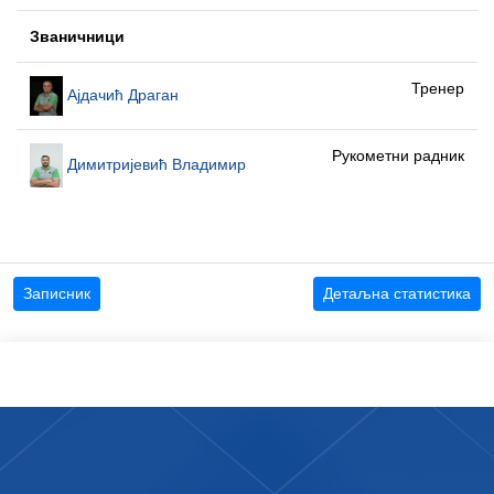
Званичници
Тренер
Ајдачић Драган
Рукометни радник
Димитријевић Владимир
Записник
Детаљна статистика