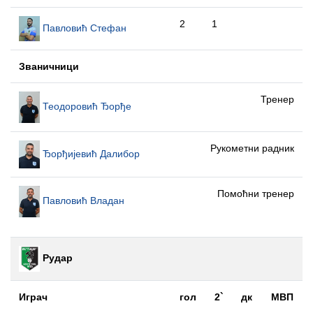
2
1
Павловић Стефан
Званичници
Тренер
Теодоровић Ђорђе
Рукометни радник
Ђорђијевић Далибор
Помоћни тренер
Павловић Владан
Рудар
Играч
гол
2`
дк
МВП