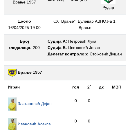
Врање 1957
Рудар
1.коло
СХ "Врање", Булевар АВНОЈ-а 1,
16/04/2025 19:00
Врање
Број
Судија А:
Петровић Лука
гледалаца:
200
Судија Б:
Цветковић Јован
Делегат контролор:
Стојковић Душан
Врање 1957
Играч
гол
2`
дк
МВП
0
0
Златановић Дејан
0
0
Ивановић Алекса