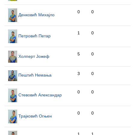
0
0
Денковић Михајло
1
0
Петровић Петар
5
0
Холперт Јожеф
3
0
Пештић Немања
0
0
Стевовић Александар
0
0
Трајковић Огњен
1
1