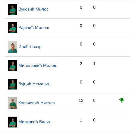
0
0
Вуковић Милос
0
0
Рајичић Милош
0
0
Илић Лазар
2
1
Милошевић Милош
0
0
Вујцић Немања
13
0
Ковачевић Никола
1
0
Мирковић Вања