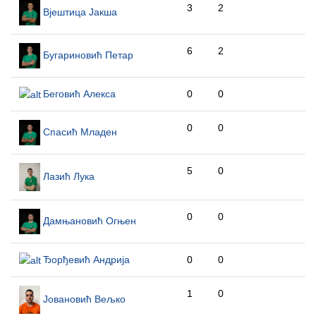
3
2
Вјештица Јакша
6
2
Бугариновић Петар
Беговић Алекса
0
0
0
0
Спасић Младен
5
0
Лазић Лука
0
0
Дамњановић Огњен
Ђорђевић Андрија
0
0
1
0
Јовановић Вељко