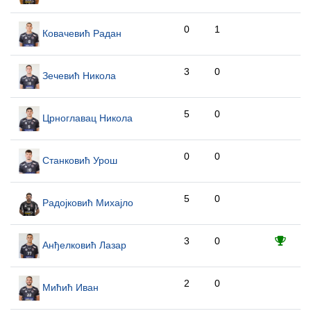
0
1
Ковачевић Радан
3
0
Зечевић Никола
5
0
Црноглавац Никола
0
0
Станковић Урош
5
0
Радојковић Михајло
3
0
Анђелковић Лазар
2
0
Мићић Иван