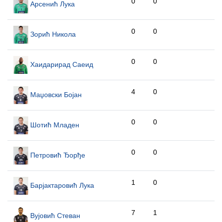
0
0
Арсенић Лука
0
0
Зорић Никола
0
0
Хаидарирад Саеид
4
0
Маџовски Бојан
0
0
Шотић Младен
0
0
Петровић Ђорђе
1
0
Барјактаровић Лука
7
1
Вујовић Стеван