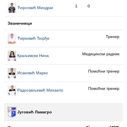
1
0
Ћорсовић Миодраг
Званичници
Тренер
Ћирковић Ђорђе
Медицински радник
Краљевски Нина
Помоћни тренер
Исаковић Марко
Помоћни тренер
Радосављевић Михаило
Југовић Ламагро