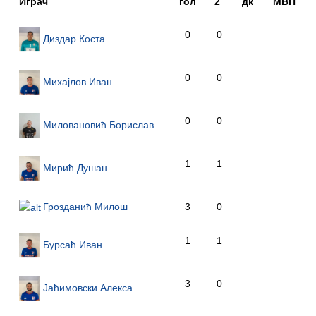
Играч
гол
2`
дк
МВП
0
0
Диздар Коста
0
0
Михајлов Иван
0
0
Миловановић Борислав
1
1
Мирић Душан
Грозданић Милош
3
0
1
1
Бурсаћ Иван
3
0
Јаћимовски Алекса