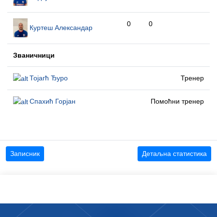
0
0
Куртеш Александар
Званичници
Тојагћ Ђуро
Тренер
Спахић Горјан
Помоћни тренер
Записник
Детаљна статистика