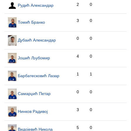
2
0
Рудић Александар
3
0
Томић Бранко
0
0
Дубаић Александар
4
0
Јошић Љубомир
1
1
Барбатесковић Лазар
0
0
Самарџић Петар
3
0
Нинков Радивој
5
0
Видојевић Никола