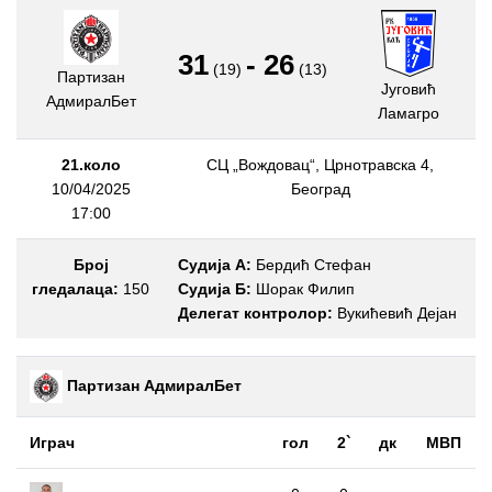
31
-
26
(19)
(13)
Партизан
Југовић
АдмиралБет
Ламагро
21.коло
СЦ „Вождовац“, Црнотравска 4,
10/04/2025
Београд
17:00
Број
Судија А:
Бердић Стефан
гледалаца:
150
Судија Б:
Шорак Филип
Делегат контролор:
Вукићевић Дејан
Партизан АдмиралБет
Играч
гол
2`
дк
МВП