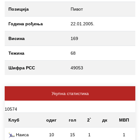
Позиција
Пивот
Година рођења
22.01.2005.
Висина
169
Тежина
68
Шифра РСС
49053
Укупна статистика
10574
Клуб
одиг
гол
2`
дк
МВП
Наиса
10
15
1
1