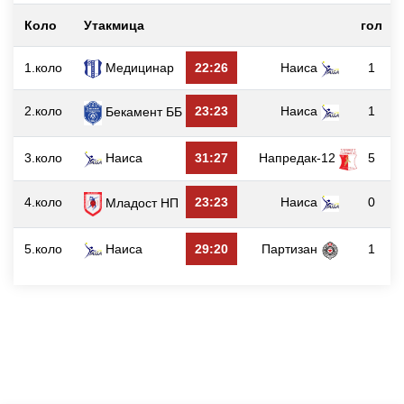
Коло
Утакмица
гол
1.коло
Медицинар
22:26
Наиса
1
2.коло
23:23
Наиса
1
Бекамент ББ
3.коло
Наиса
31:27
Напредак-12
5
4.коло
23:23
Наиса
0
Младост НП
5.коло
Наиса
29:20
Партизан
1