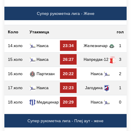
Супер рукометна лига - Жене
Коло
Утакмица
гол
14.коло
Наиса
23:34
Железничар
1
15.коло
Наиса
26:27
Напредак-12
3
16.коло
Партизан
20:22
Наиса
2
17.коло
Наиса
22:23
Јагодина
1
18.коло
Медицинар
20:29
Наиса
0
Супер рукометна лига - Плеј аут - жене