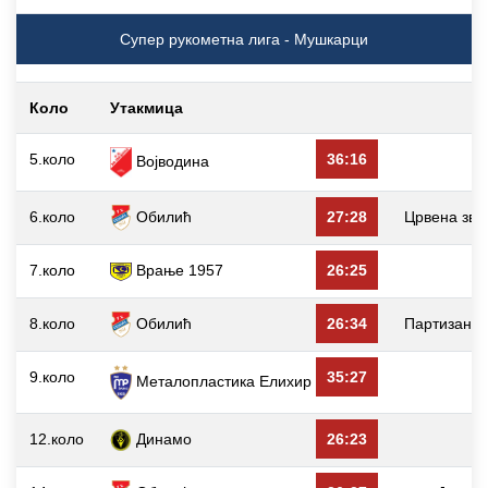
Супер рукометна лига - Мушкарци
Коло
Утакмица
5.коло
36:16
Војводина
6.коло
Обилић
27:28
Црвена зве
7.коло
Врање 1957
26:25
8.коло
Обилић
26:34
Партизан 
9.коло
35:27
Металопластика Елиxир
12.коло
Динамо
26:23