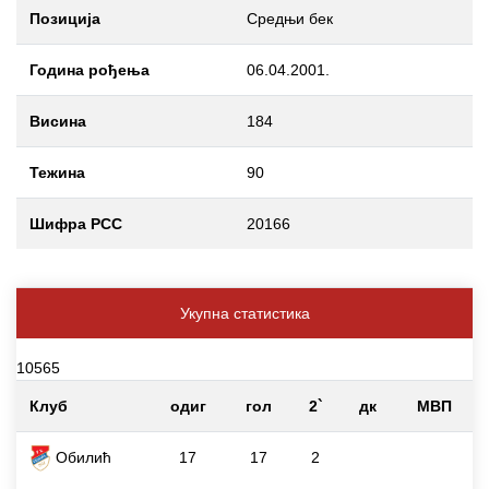
Позиција
Средњи бек
Година рођења
06.04.2001.
Висина
184
Тежина
90
Шифра РСС
20166
Укупна статистика
10565
Клуб
одиг
гол
2`
дк
МВП
Обилић
17
17
2