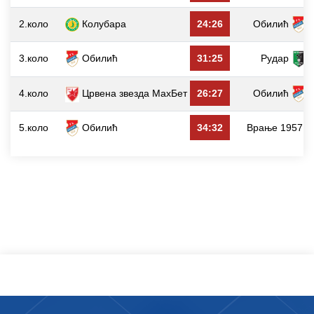
2.коло
Колубара
24:26
Обилић
3.коло
Обилић
31:25
Рудар
4.коло
Црвена звезда МаxБет
26:27
Обилић
5.коло
Обилић
34:32
Врање 1957