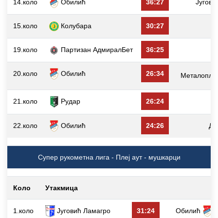
14.коло
Обилић
36:27
Југови
15.коло
Колубара
30:27
19.коло
Партизан АдмиралБет
36:25
20.коло
Обилић
26:34
Металопла
21.коло
26:24
Рудар
22.коло
Обилић
24:26
Ду
Супер рукометна лига - Плеј аут - мушкарци
Коло
Утакмица
1.коло
Југовић Ламагро
31:24
Обилић