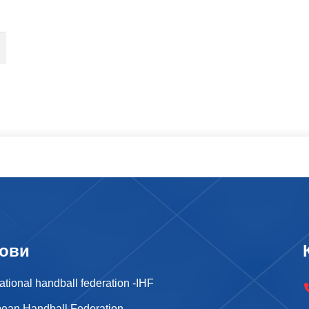
ови
national handball federation -IHF
ean Handball Federation