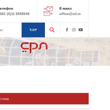
елефон
Е-маил
381 (0)11 6558549
office@srl.rs
кт
ЋИР
ЛАТ
истика