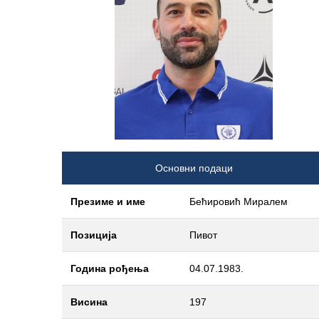
Основни подаци
Презиме и име
Бећировић Миралем
Позиција
Пивот
Година рођења
04.07.1983.
Висина
197