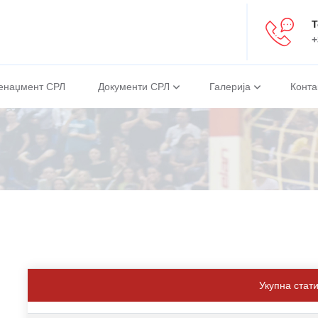
Т
+
енаџмент СРЛ
Документи СРЛ
Галерија
Конта
Укупна стат