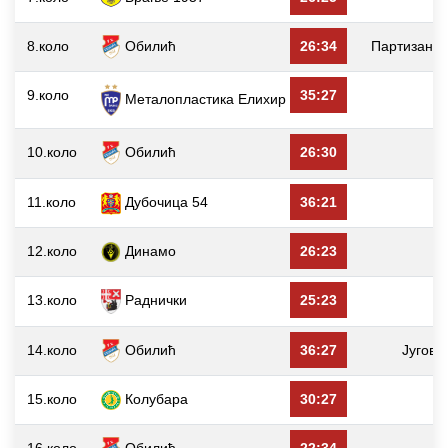
8.коло
Обилић
26:34
Партизан 
9.коло
35:27
Металопластика Елиxир
10.коло
Обилић
26:30
11.коло
Дубочица 54
36:21
12.коло
Динамо
26:23
13.коло
Раднички
25:23
14.коло
Обилић
36:27
Југови
15.коло
Колубара
30:27
16.коло
Обилић
22:34