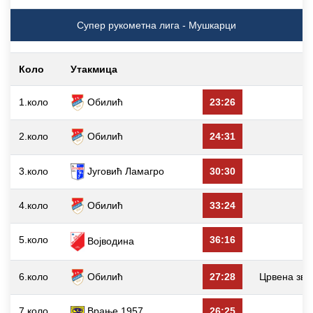
Супер рукометна лига - Мушкарци
Коло
Утакмица
1.коло
Обилић
23:26
2.коло
Обилић
24:31
3.коло
Југовић Ламагро
30:30
4.коло
Обилић
33:24
5.коло
36:16
Војводина
6.коло
Обилић
27:28
Црвена зве
7.коло
Врање 1957
26:25