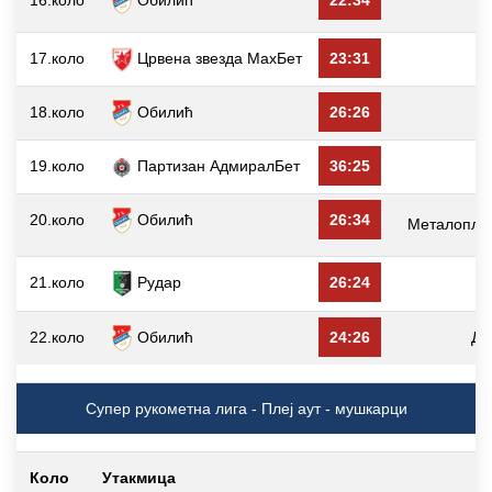
17.коло
Црвена звезда МаxБет
23:31
18.коло
Обилић
26:26
В
19.коло
Партизан АдмиралБет
36:25
20.коло
Обилић
26:34
Металопла
21.коло
26:24
Рудар
22.коло
Обилић
24:26
Ду
Супер рукометна лига - Плеј аут - мушкарци
Коло
Утакмица