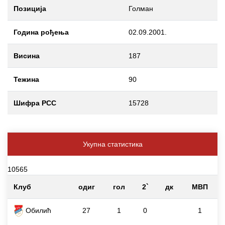
Позиција
Голман
Година рођења
02.09.2001.
Висина
187
Тежина
90
Шифра РСС
15728
Укупна статистика
10565
Клуб
одиг
гол
2`
дк
МВП
Обилић
27
1
0
1