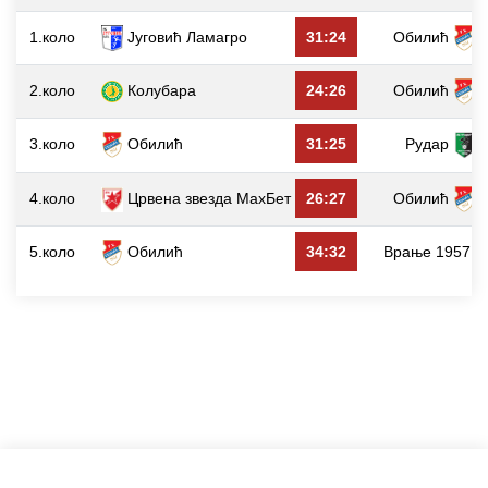
1.коло
Југовић Ламагро
31:24
Обилић
2.коло
Колубара
24:26
Обилић
3.коло
Обилић
31:25
Рудар
4.коло
Црвена звезда МаxБет
26:27
Обилић
5.коло
Обилић
34:32
Врање 1957