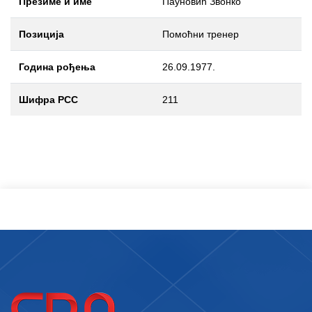
Презиме и име
Пауновић Звонко
Позиција
Помоћни тренер
Година рођења
26.09.1977.
Шифра РСС
211