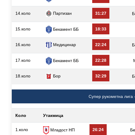
14.коло
Партизан
31:27
Б
15.коло
18:33
Бекамент ББ
16.коло
Медицинар
22:24
Б
17.коло
22:28
Бекамент ББ
18.коло
Бор
32:29
Б
Супер рукометна лига -
Коло
Утакмица
1.коло
26:24
Младост НП
Б