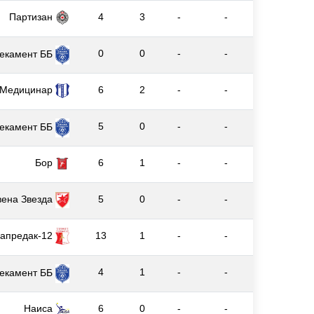
Партизан
4
3
-
-
0
0
-
-
екамент ББ
Медицинар
6
2
-
-
5
0
-
-
екамент ББ
Бор
6
1
-
-
вена Звезда
5
0
-
-
апредак-12
13
1
-
-
4
1
-
-
екамент ББ
Наиса
6
0
-
-