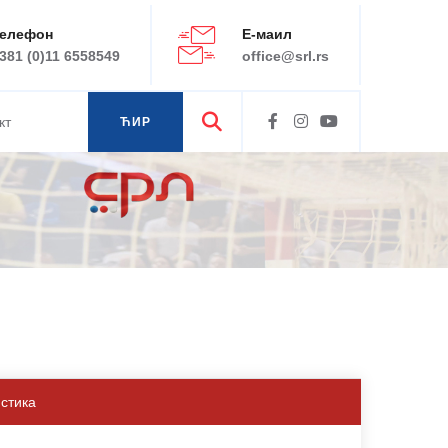
елефон
Е-маил
381 (0)11 6558549
office@srl.rs
кт
ЋИР
ЛАТ
истика