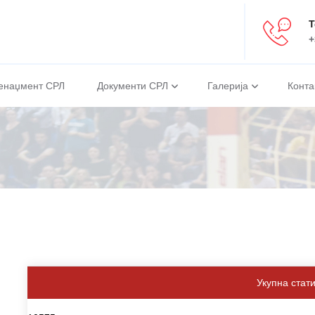
Т
+
енаџмент СРЛ
Документи СРЛ
Галерија
Конта
Укупна стат