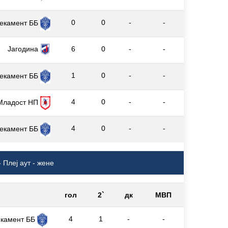
0
0
-
-
екамент ББ
Јагодина
6
0
-
-
1
0
-
-
екамент ББ
4
0
-
-
Младост НП
4
0
-
-
екамент ББ
 Плеј аут - жене
гол
2`
дк
МВП
4
1
-
-
екамент ББ