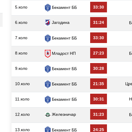
5.коло
33:30
Бекамент ББ
6.коло
Јагодина
31:24
Б
7.коло
33:30
Бекамент ББ
8.коло
27:23
Младост НП
Б
9.коло
30:28
Бекамент ББ
10.коло
21:35
Цр
Бекамент ББ
11.коло
30:31
Н
Бекамент ББ
12.коло
Железничар
31:23
Б
13.коло
24:25
Бекамент ББ