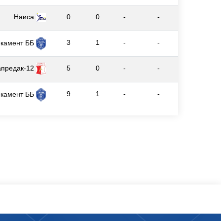
Наиса
0
0
-
-
3
1
-
-
екамент ББ
апредак-12
5
0
-
-
9
1
-
-
екамент ББ