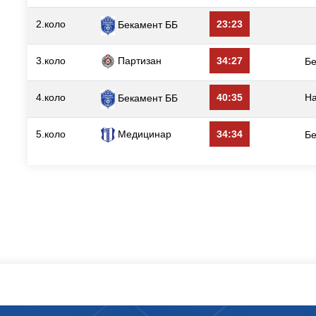
2.коло
23:23
Бекамент ББ
3.коло
Партизан
34:27
Б
4.коло
40:35
Н
Бекамент ББ
5.коло
Медицинар
34:34
Б