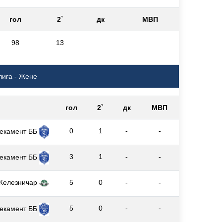
гол
2`
дк
МВП
98
13
лига - Жене
гол
2`
дк
МВП
0
1
-
-
екамент ББ
3
1
-
-
екамент ББ
Железничар
5
0
-
-
5
0
-
-
екамент ББ