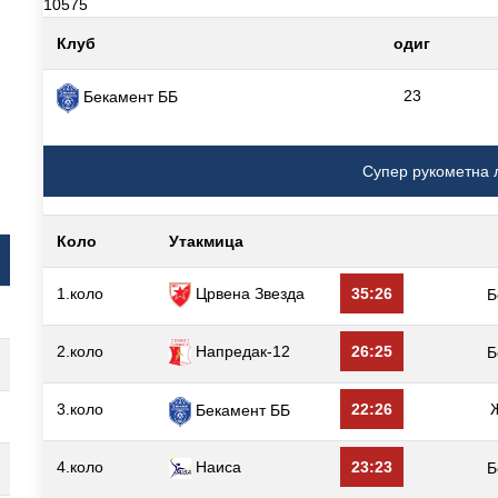
10575
Клуб
одиг
23
Бекамент ББ
Супер рукометна 
Коло
Утакмица
1.коло
Црвена Звезда
35:26
Б
2.коло
Напредак-12
26:25
Б
3.коло
22:26
Бекамент ББ
4.коло
Наиса
23:23
Б