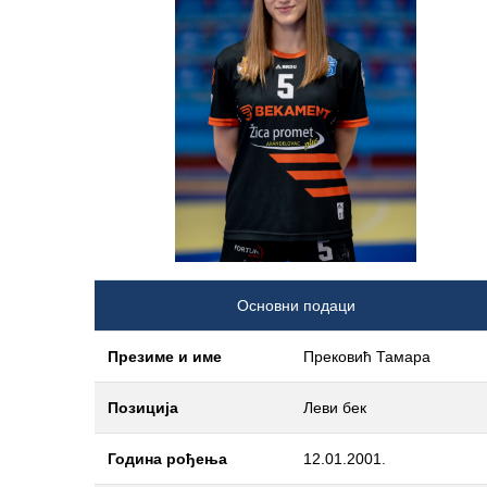
Основни подаци
Презиме и име
Прековић Тамара
Позиција
Леви бек
Година рођења
12.01.2001.