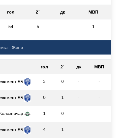
гол
2`
дк
МВП
54
5
1
лига - Жене
гол
2`
дк
МВП
3
0
-
-
екамент ББ
0
1
-
-
екамент ББ
Железничар
1
0
-
-
4
1
-
-
екамент ББ