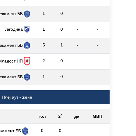
1
0
-
-
екамент ББ
Јагодина
1
0
-
-
5
1
-
-
екамент ББ
2
0
-
-
Младост НП
1
0
-
-
екамент ББ
 Плеј аут - жене
гол
2`
дк
МВП
0
0
-
-
екамент ББ