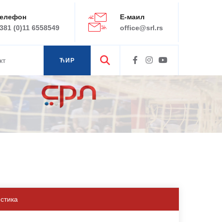
елефон
Е-маил
381 (0)11 6558549
office@srl.rs
кт
ЋИР
ЛАТ
истика