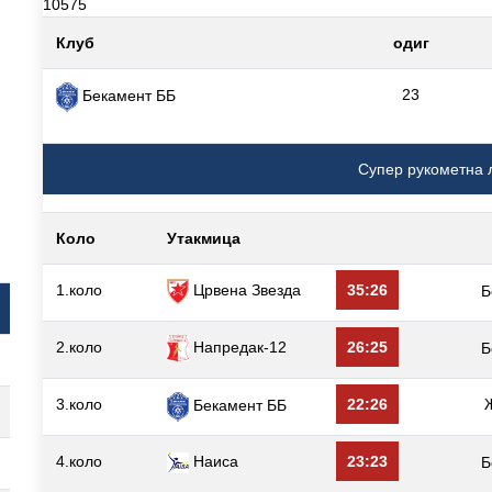
10575
Клуб
одиг
23
Бекамент ББ
Супер рукометна 
Коло
Утакмица
1.коло
Црвена Звезда
35:26
Б
2.коло
Напредак-12
26:25
Б
3.коло
22:26
Бекамент ББ
4.коло
Наиса
23:23
Б