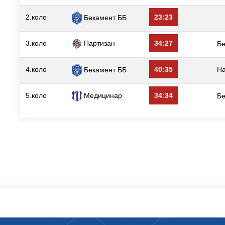
2.коло
23:23
Бекамент ББ
3.коло
Партизан
34:27
Б
4.коло
40:35
Н
Бекамент ББ
5.коло
Медицинар
34:34
Б