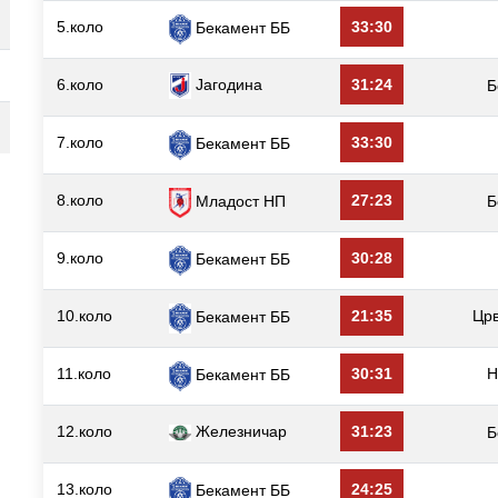
5.коло
33:30
Бекамент ББ
6.коло
Јагодина
31:24
Б
7.коло
33:30
Бекамент ББ
8.коло
27:23
Младост НП
Б
9.коло
30:28
Бекамент ББ
10.коло
21:35
Цр
Бекамент ББ
11.коло
30:31
Н
Бекамент ББ
12.коло
Железничар
31:23
Б
13.коло
24:25
Бекамент ББ