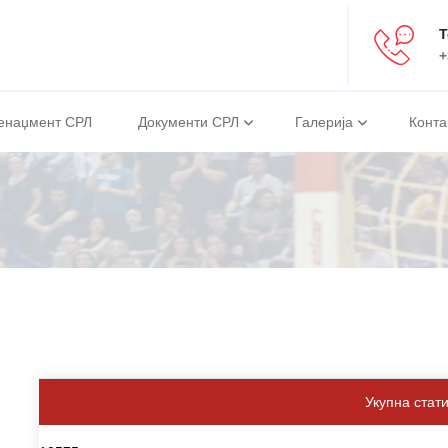
Т
+
енаџмент СРЛ
Документи СРЛ
Галерија
Конта
Укупна стат