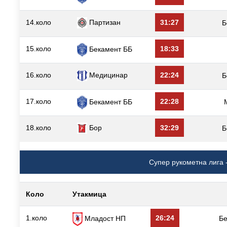
14.коло
Партизан
31:27
Б
15.коло
18:33
Бекамент ББ
16.коло
Медицинар
22:24
Б
17.коло
22:28
Бекамент ББ
18.коло
Бор
32:29
Б
Супер рукометна лига -
Коло
Утакмица
1.коло
26:24
Младост НП
Б