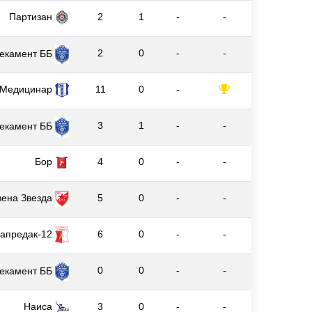
Партизан
2
1
-
-
2
0
-
-
екамент ББ
Медицинар
11
0
-
3
1
-
-
екамент ББ
Бор
4
0
-
-
вена Звезда
5
0
-
-
апредак-12
6
0
-
-
0
0
-
-
екамент ББ
Наиса
3
0
-
-