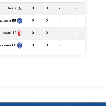
Наиса
0
0
-
-
0
0
-
-
екамент ББ
апредак-12
0
0
-
-
0
0
-
-
екамент ББ