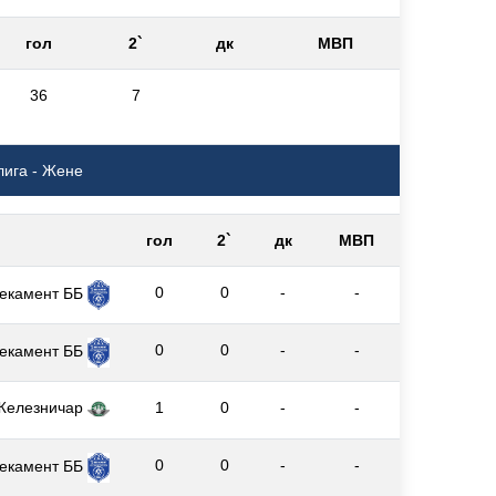
гол
2`
дк
МВП
36
7
лига - Жене
гол
2`
дк
МВП
0
0
-
-
екамент ББ
0
0
-
-
екамент ББ
Железничар
1
0
-
-
0
0
-
-
екамент ББ