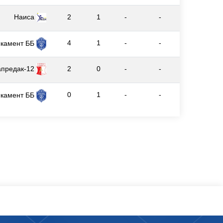
Наиса
2
1
-
-
4
1
-
-
екамент ББ
апредак-12
2
0
-
-
0
1
-
-
екамент ББ