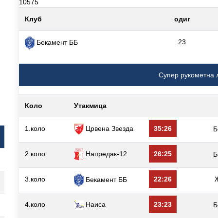
10575
Клуб
одиг
23
Бекамент ББ
Супер рукометна 
Коло
Утакмица
1.коло
Црвена Звезда
35:26
Б
2.коло
Напредак-12
26:25
Б
3.коло
22:26
Бекамент ББ
4.коло
Наиса
23:23
Б