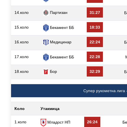
14.коло
Партизан
31:27
Б
15.коло
18:33
Бекамент ББ
16.коло
Медицинар
22:24
Б
17.коло
22:28
Бекамент ББ
18.коло
Бор
32:29
Б
Супер рукометна лига -
Коло
Утакмица
1.коло
26:24
Младост НП
Б