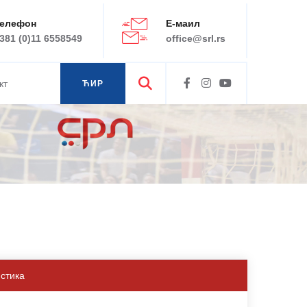
елефон
Е-маил
381 (0)11 6558549
office@srl.rs
кт
ЋИР
ЛАТ
истика