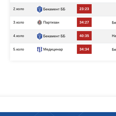
2.коло
23:23
Бекамент ББ
3.коло
Партизан
34:27
Б
4.коло
40:35
Н
Бекамент ББ
5.коло
Медицинар
34:34
Б