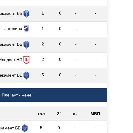
1
0
-
-
екамент ББ
Јагодина
1
0
-
-
2
0
-
-
екамент ББ
2
0
-
-
Младост НП
5
0
-
-
екамент ББ
 Плеј аут - жене
гол
2`
дк
МВП
5
0
-
-
екамент ББ