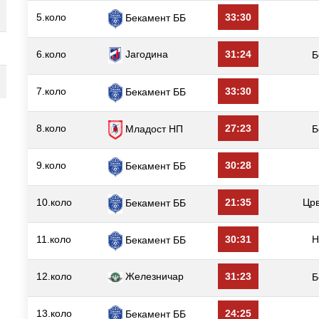
5.коло
33:30
Бекамент ББ
6.коло
Јагодина
31:24
Б
7.коло
33:30
Бекамент ББ
8.коло
27:23
Младост НП
Б
9.коло
30:28
Бекамент ББ
10.коло
21:35
Цр
Бекамент ББ
11.коло
30:31
Н
Бекамент ББ
12.коло
Железничар
31:23
Б
13.коло
24:25
Бекамент ББ