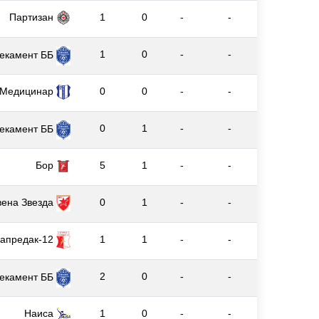
Партизан
1
0
-
-
1
0
-
-
екамент ББ
Медицинар
0
0
-
-
0
1
-
-
екамент ББ
Бор
5
1
-
-
вена Звезда
0
1
-
-
апредак-12
1
1
-
-
2
0
-
-
екамент ББ
Наиса
1
0
-
-