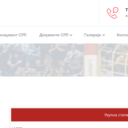
Т
+
енаџмент СРЛ
Документи СРЛ
Галерија
Конта
Укупна стат