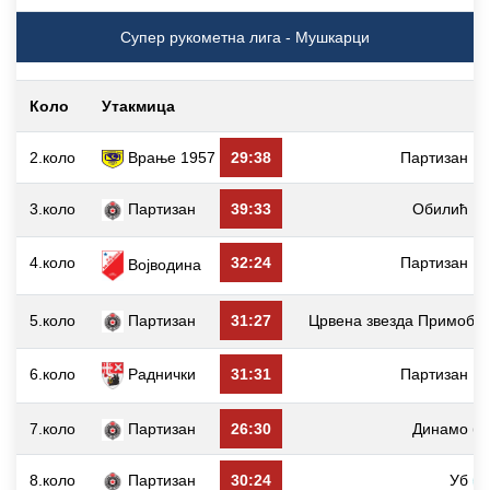
Супер рукометна лига - Мушкарци
Коло
Утакмица
2.коло
Врање 1957
29:38
Партизан
3.коло
Партизан
39:33
Обилић
4.коло
32:24
Партизан
Војводина
5.коло
Партизан
31:27
Црвена звезда Примобе
6.коло
Раднички
31:31
Партизан
7.коло
Партизан
26:30
Динамо
8.коло
Партизан
30:24
Уб