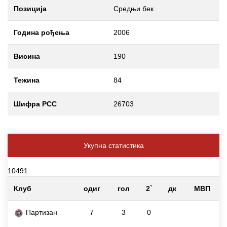
Позиција
Средњи бек
Година рођења
2006
Висина
190
Тежина
84
Шифра РСС
26703
Укупна статистика
10491
Клуб
одиг
гол
2`
дк
МВП
Партизан
7
3
0