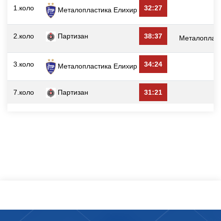
1.коло
32:27
Металопластика Елиxир
2.коло
Партизан
38:37
Металоплас
3.коло
34:24
Металопластика Елиxир
7.коло
Партизан
31:21