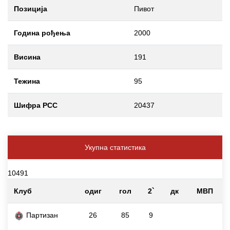
Позиција
Пивот
Година рођења
2000
Висина
191
Тежина
95
Шифра РСС
20437
Укупна статистика
10491
Клуб
одиг
гол
2`
дк
МВП
Партизан
26
85
9