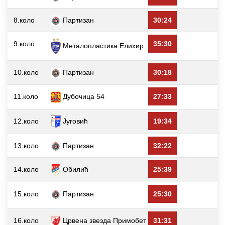
8.коло
Партизан
30:24
9.коло
35:30
Металопластика Елиxир
10.коло
Партизан
30:18
11.коло
Дубочица 54
27:33
12.коло
Југовић
19:34
13.коло
Партизан
32:22
14.коло
Обилић
25:39
15.коло
Партизан
25:30
16.коло
Црвена звезда Примобет
31:31