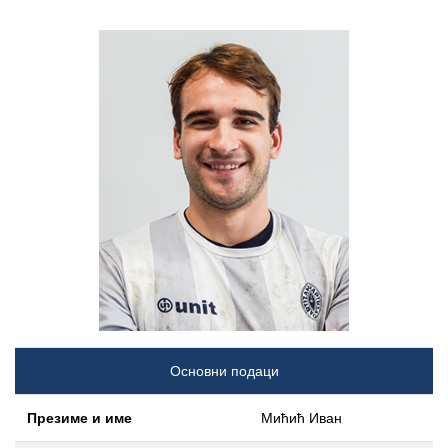
Основни подаци
Презиме и име
Мићић Иван