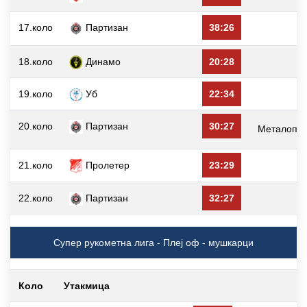
17.коло
Партизан
38:26
18.коло
Динамо
20:28
19.коло
Уб
22:34
20.коло
Партизан
30:27
Металопла
21.коло
Пролетер
23:29
22.коло
Партизан
32:27
Д
Супер рукометна лига - Плеј оф - мушкарци
Коло
Утакмица